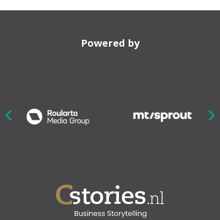
Powered by
Nex
ious