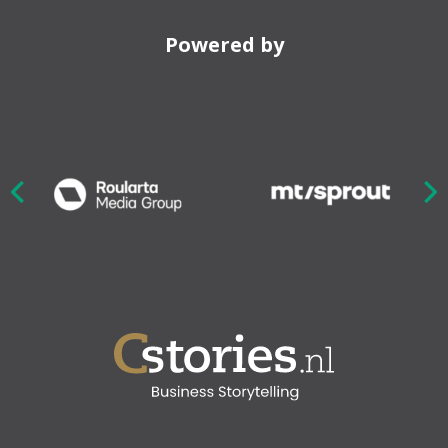
Powered by
Nex
ious