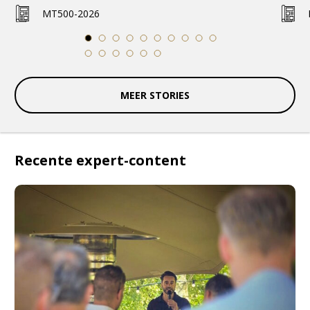
MT500-2026
1
2
3
4
5
6
7
8
9
10
11
12
13
14
15
16
MEER STORIES
Recente expert-content