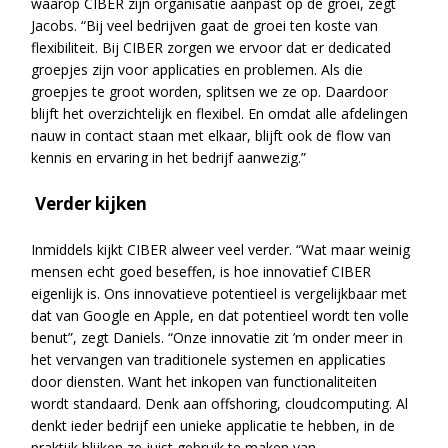
waarop CIBER zijn organisatie aanpast op de groei, zegt
Jacobs. “Bij veel bedrijven gaat de groei ten koste van
flexibiliteit. Bij CIBER zorgen we ervoor dat er dedicated
groepjes zijn voor applicaties en problemen. Als die
groepjes te groot worden, splitsen we ze op. Daardoor
blijft het overzichtelijk en flexibel. En omdat alle afdelingen
nauw in contact staan met elkaar, blijft ook de flow van
kennis en ervaring in het bedrijf aanwezig.”
Verder kijken
Inmiddels kijkt CIBER alweer veel verder. “Wat maar weinig
mensen echt goed beseffen, is hoe innovatief CIBER
eigenlijk is. Ons innovatieve potentieel is vergelijkbaar met
dat van Google en Apple, en dat potentieel wordt ten volle
benut”, zegt Daniels. “Onze innovatie zit ’m onder meer in
het vervangen van traditionele systemen en applicaties
door diensten. Want het inkopen van functionaliteiten
wordt standaard. Denk aan offshoring, cloudcomputing. Al
denkt ieder bedrijf een unieke applicatie te hebben, in de
praktijk blijken ze juist gebruik te maken van