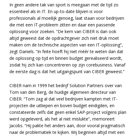
In geen andere tak van sport is meegaan met de tijd zo
essentieel als in IT. En up-to-date blijven is voor
professionals al moeilijk genoeg, laat staan voor bedrijven
die met een IT-probleem zitten en daar een passende
oplossing voor zoeken. “De kern van CIBER is dan ook
altijd geweest dat de opdrachtgever zich niet druk moet
maken om de technische aspecten van een IT-oplossing”,
zegt Daniels. “In feite hoeft hij niet méér te weten dan dat
de oplossing op tijd en binnen budget gerealiseerd wordt,
zodat hij zich kan concentreren op zijn corebusiness. Vanaf
de eerste dag is dat het uitgangspunt van CIBER geweest.”
CIBER nam in 1999 het bedrijf Solution Partners over van
Tom van den Berg, de huidige algemeen directeur van
CIBER. “Tom zag al dat veel bedrijven kampten met IT-
projecten die uitliepen en boven budget eindigden, en
constateerde zelfs dat geen enkel SAP-project volgens plan
werd opgeleverd, als het al niet mislukte”, memoreert
Jacobs. “Hij pakte het anders aan, door vooral pragmatisch
naar de problematiek te kijken. Wij beginnen altijd met een