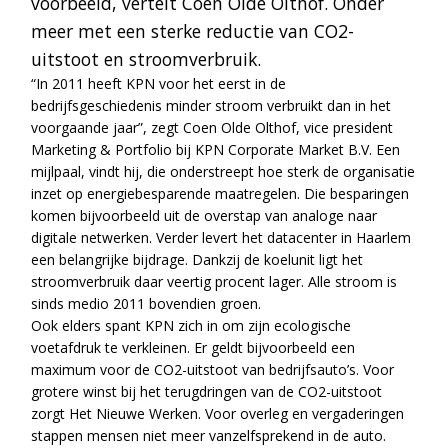
voorbeeld, vertelt Coen Olde Olthof. Onder
meer met een sterke reductie van CO2-
uitstoot en stroomverbruik.
“In 2011 heeft KPN voor het eerst in de
bedrijfsgeschiedenis minder stroom verbruikt dan in het
voorgaande jaar”, zegt Coen Olde Olthof, vice president
Marketing & Portfolio bij KPN Corporate Market B.V. Een
mijlpaal, vindt hij, die onderstreept hoe sterk de organisatie
inzet op energiebesparende maatregelen. Die besparingen
komen bijvoorbeeld uit de overstap van analoge naar
digitale netwerken. Verder levert het datacenter in Haarlem
een belangrijke bijdrage. Dankzij de koelunit ligt het
stroomverbruik daar veertig procent lager. Alle stroom is
sinds medio 2011 bovendien groen.
Ook elders spant KPN zich in om zijn ecologische
voetafdruk te verkleinen. Er geldt bijvoorbeeld een
maximum voor de CO2-uitstoot van bedrijfsauto’s. Voor
grotere winst bij het terugdringen van de CO2-uitstoot
zorgt Het Nieuwe Werken. Voor overleg en vergaderingen
stappen mensen niet meer vanzelfsprekend in de auto.