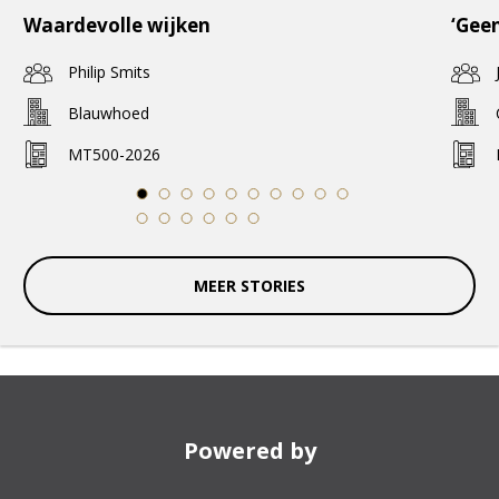
Waardevolle wijken
‘Geen
Philip Smits
Blauwhoed
MT500-2026
1
2
3
4
5
6
7
8
9
10
11
12
13
14
15
16
MEER STORIES
Powered by