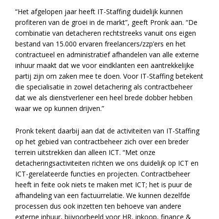
“Het afgelopen jaar heeft IT-Staffing duidelijk kunnen
profiteren van de groei in de markt”, geeft Pronk aan. “De
combinatie van detacheren rechtstreeks vanuit ons eigen
bestand van 15.000 ervaren freelancers/zzp’ers en het
contractueel en administratief afhandelen van alle externe
inhuur maakt dat we voor eindklanten een aantrekkelijke
partij zijn om zaken mee te doen. Voor IT-Staffing betekent
die specialisatie in zowel detachering als contractbeheer
dat we als dienstverlener een heel brede dobber hebben
waar we op kunnen drijven.”
Pronk tekent daarbij aan dat de activiteiten van IT-Staffing
op het gebied van contractbeheer zich over een breder
terrein uitstrekken dan alleen ICT. “Met onze
detacheringsactiviteiten richten we ons duidelijk op ICT en
ICT-gerelateerde functies en projecten. Contractbeheer
heeft in feite ook niets te maken met ICT; het is puur de
afhandeling van een factuurrelatie. We kunnen dezelfde
processen dus ook inzetten ten behoeve van andere
externe inhuur, bijvoorbeeld voor HR, inkoop, finance &