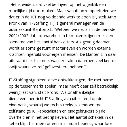
“Het is evident dat veel bedrijven op het ogenblik een
moeilijke tijd doormaken. Maar vanuit onze optiek zien we
dat er in de ICT nog voldoende werk te doen is”, stelt Arno
Pronk van IT-Staffing. Hij is general manager van de
businessunit Bariton XL. “Wel zien we net als in de periode
2001/2002 dat softwarehuizen te maken krijgen met een
toename van het aantal bankzitters. Als gevolg daarvan
wordt er soms gestunt met tarieven en worden externe
krachten ingeruild voor eigen mensen. De klanten zijn daar
uiteraard niet blij mee, want ze raken daarmee veel kennis
kwijt waarin ze zelf geïnvesteerd hebben.”
IT-Staffing signaleert deze ontwikkelingen, die met name
op de tussenmarkt spelen, maar heeft daar zelf betrekkelijk
weinig last van, stelt Pronk. “Als onafhankelijke
dienstverlener richt ITStaffing zich uitsluitend op de
eindmarkt, waarbij we rechtstreeks zakendoen met
zelfstandige ICT-specialisten en eindgebruikers bij de
overheid en in het bedrijfsleven. Het aantal schakels in de
keten blijft hiermee tot een minimum beperkt, waardoor