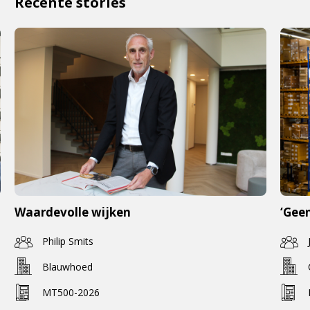
Recente stories
Waardevolle wijken
‘Geen
Philip Smits
Blauwhoed
MT500-2026