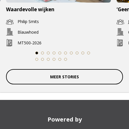
Waardevolle wijken
‘Geen
Philip Smits
Blauwhoed
MT500-2026
1
2
3
4
5
6
7
8
9
10
11
12
13
14
15
16
MEER STORIES
Powered by