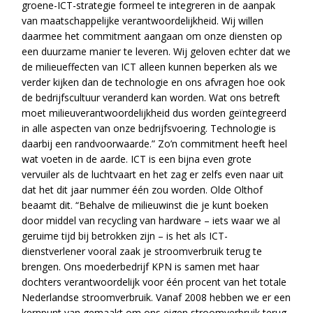
groene-ICT-strategie formeel te integreren in de aanpak
van maatschappelijke verantwoordelijkheid. Wij willen
daarmee het commitment aangaan om onze diensten op
een duurzame manier te leveren. Wij geloven echter dat we
de milieueffecten van ICT alleen kunnen beperken als we
verder kijken dan de technologie en ons afvragen hoe ook
de bedrijfscultuur veranderd kan worden. Wat ons betreft
moet milieuverantwoordelijkheid dus worden geïntegreerd
in alle aspecten van onze bedrijfsvoering. Technologie is
daarbij een randvoorwaarde.” Zo’n commitment heeft heel
wat voeten in de aarde. ICT is een bijna even grote
vervuiler als de luchtvaart en het zag er zelfs even naar uit
dat het dit jaar nummer één zou worden. Olde Olthof
beaamt dit. “Behalve de milieuwinst die je kunt boeken
door middel van recycling van hardware – iets waar we al
geruime tijd bij betrokken zijn – is het als ICT-
dienstverlener vooral zaak je stroomverbruik terug te
brengen. Ons moederbedrijf KPN is samen met haar
dochters verantwoordelijk voor één procent van het totale
Nederlandse stroomverbruik. Vanaf 2008 hebben we er een
kernpunt van gemaakt om ons eigen stroomverbruik terug