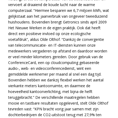
vervoert al draaiend de koude lucht naar de warme
computerzaal. “Hiermee besparen we 6,7 miljoen kWh, wat
gelijkstaat aan het jaarverbruik van ongeveer tweeduizend
huishoudens. Bovendien brengt Getronics sinds april 2009
Het Nieuwe Werken in de eigen praktijk. Ook dat heeft
direct een positieve invloed op onze ecologische
voetafdruk”, aldus Olde Olthof. “Dankzij de convergentie
van telecommunicatie- en IT-diensten kunnen onze
medewerkers vergaderen op afstand en daardoor worden
er veel minder kilometers gereden. Door gebruik van de
ConferenceCard, een op cloudcomputing gebaseerde
audio-, web- en videoconferencedienst, wint een
gemiddelde werknemer per maand al snel een dag tijd.
Bovendien hebben we dankzij flexibel werken het aantal
vierkante meters kantoorruimte, en daarmee de
hoeveelheid kantoorverlichting, met bijna de helft
teruggebracht.” De verschillende maatregelen hebben
mooie en tastbare resultaten opgeleverd, stelt Olde Olthof
tevreden vast: “KPN bracht vorig jaar samen met zijn
dochterbedrijven de CO2-uitstoot terug met 27,9% ten