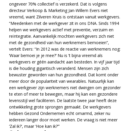
ongeveer 70% collectief is verzekerd. Dat is volgens
directeur Verkoop & Marketing Jan-Willem Evers niet
vreemd, want Zilveren Kruis is ontstaan vanuit werkgevers.
“Meedenken met de werkgever zit in ons DNA. Sinds 1994
helpen we werkgevers actief met preventie, verzuim en
reïntegratie. Aanvankelijk mochten werkgevers zich niet
met de gezondheid van hun werknemers bemoeien”,
vertelt Evers: “In 2012 was de reactie van werknemers nog:
‘Waar bemoei je je mee?’ Nu is ’t bijna vreemd als
werkgevers er géén aandacht aan besteden. In vijf jaar tijd
is die houding gigantisch veranderd. Mensen zijn zich
bewuster geworden van hun gezondheid. Dat komt onder
meer door de populariteit van wearables. Natuurlijk kan
een werkgever zijn werknemers niet dwingen om gezonder
te eten of meer te bewegen, maar hij kan een gezondere
levensstijl wel faciliteren. De laatste twee jaar heeft deze
ontwikkeling grote sprongen gemaakt. De werkgevers
hebben Gezond Ondernemen echt omarmd, zeker nu
iedereen langer door moet werken. De vraag is niet meer
‘Zal ik?’, maar ‘Hoe kan ik?’”