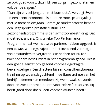
ze ook goed voor zichzelf blijven zorgen, gezond eten en
voldoende slapen.”
“Dan zijn er veel jongeren met burn-outs”, vervolgt Evers.
“In een kenniseconomie als de onze moet je zorgvuldig
met je mensen omgaan. Sommige marktsectoren hebben
een uitgesproken prestatiecultuur. Een
gezondheidsprogramma is dan symptoombestrijding. Dat
moet echt anders. Ons unieke Top Performance
Programma, dat we met twee partners hebben opgezet, is
een bewustwordingstraject om het invoelend vermogen
van bestuurders te vergroten. We hebben tot nu toe
tweehonderd bestuurders in het programma gehad. Het is
een goede aanzet om gezond voorbeeldgedrag te
bewerkstelligen. Een directeur bij een consultancybureau
traint nu op woensdagochtend in de fitnessruimte van het
bedrijf. Iedereen kan meedoen. Hij werkt vaak ’s avonds
door en zoekt momenten om voor zichzelf te zorgen. Hij
heeft goed door dat hij een voorbeeldfunctie heeft.”
‘Nu is ’t vreemd als werkgevers géén