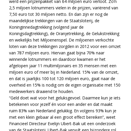
werd een prijzenpakket van 64 miljoen euro verloot. Zo’n
2,5 miljoen lotnummers vielen in de prijzen, variërend van
7,50 euro tot 30 miljoen netto. En dan zijn er nog de
maandelijkse trekkingen van de Staatsloterij, de
Koninginnedagtrekking (volgend jaar de
Koningsdagtrekking), de Oranjetrekking, de Gelukstrekking
en wekelijks het Miljoenenspel. De miljoenen verkochte
loten van deze trekkingen zorgden in 2012 voor een omzet
van 787 miljoen euro. Hiervan gaat bijna 70% naar
winnende lotnummers en daardoor kwamen er het
afgelopen jaar 11 multimiljonairs en 35 mensen met een
miljoen euro of meer bij in Nederland. 15% van de omzet,
en dat is jaarlijks 100 tot 120 miljoen euro, gaat naar de
overheid en 15% is nodig om de eigen organisatie met 150
medewerkers draaiend te houden.
“Geld doet wat voor het geluksgevoel. Daarmee kun je iets
betekenen voor jezelf én voor een ander en dat maakt
ruim 83% van Nederland gelukkig. En volgens 93% kun je
met een klein gebaar al een groot effect bereiken”, weet
Financieel Directeur Evelijn Ubert-Bak uit een onderzoek
van de Staatsloterij. Ubert-Bak vervult een bijzondere rol.