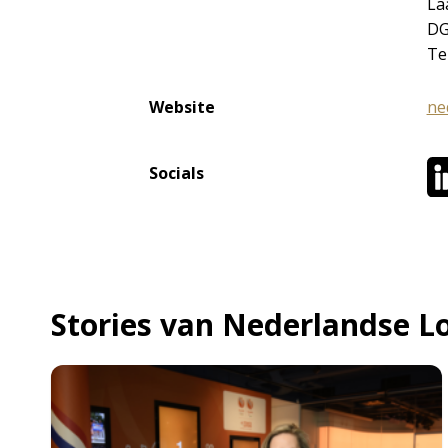
La
DG
Te
Website
ne
Socials
Stories van Nederlandse Lo