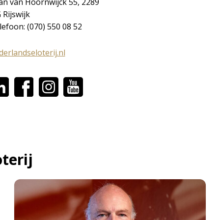
an van Hoornwijck 55, 2289
 Rijswijk
lefoon: (070) 550 08 52
derlandseloterij.nl
terij