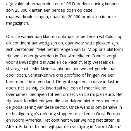
afgevulde pharmaproducten of R&D-ondersteuning kunnen
zo’n 25.000 klanten een beroep doen op deze
maatwerkoplossingen, naast de 20.000 producten in onze
magazijnen.”
Om die waaier aan klanten optimaal te bedienen wil Caldic op
elk continent aanwezig zijn en, daar waar witte plekken zijn,
zich versterken. “Met het inbrengen van GTM op ons platform
zijn we sterker geworden in Zuid-Amerika en Connell zorgt
voor aanwezigheid in Azië en de Pacific”, legt Wessels de
strategie uit. “Met kleine aankopen, die we het gehele jaar
door doen, versterken we ons portfolio of krijgen we een
betere positie in een land. De grote spelers in deze industrie
doen, net als wij, elk kwartaal wel een of meer kleine
overnames: bedrijven tot een omzet van 50 miljoen euro. Het
zijn vaak familiebedrijven die standalone niet mee kunnen in
de globalisering van deze sector. Onze wens is om behalve in
de huidige regio’s ook nog stappen te zetten in Oost-Europa
en Noord-Amerika. Het continent waar we nog niet zitten, is
Afrika. Er komt binnen vijf jaar een vestiging in Noord-Afrika.”