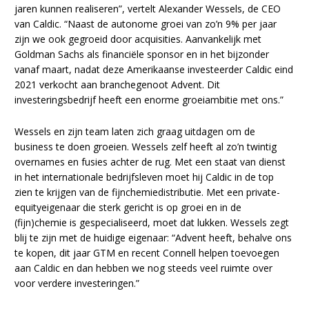
jaren kunnen realiseren”, vertelt Alexander Wessels, de CEO
van Caldic. “Naast de autonome groei van zo’n 9% per jaar
zijn we ook gegroeid door acquisities. Aanvankelijk met
Goldman Sachs als financiële sponsor en in het bijzonder
vanaf maart, nadat deze Amerikaanse investeerder Caldic eind
2021 verkocht aan branchegenoot Advent. Dit
investeringsbedrijf heeft een enorme groeiambitie met ons.”
Wessels en zijn team laten zich graag uitdagen om de
business te doen groeien. Wessels zelf heeft al zo’n twintig
overnames en fusies achter de rug. Met een staat van dienst
in het internationale bedrijfsleven moet hij Caldic in de top
zien te krijgen van de fijnchemiedistributie. Met een private-
equityeigenaar die sterk gericht is op groei en in de
(fijn)chemie is gespecialiseerd, moet dat lukken. Wessels zegt
blij te zijn met de huidige eigenaar: “Advent heeft, behalve ons
te kopen, dit jaar GTM en recent Connell helpen toevoegen
aan Caldic en dan hebben we nog steeds veel ruimte over
voor verdere investeringen.”