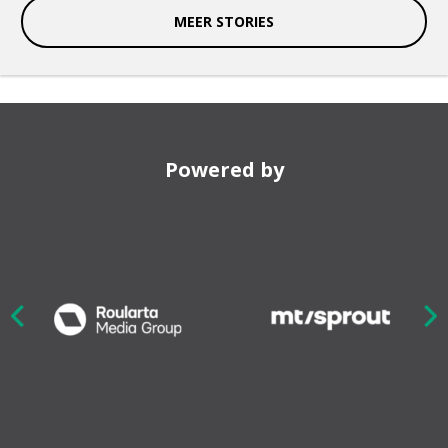
MEER STORIES
Powered by
Nex
ious