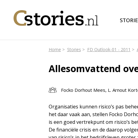
STORIE
Home
Stories
FD Outlook-01 - 2011
Allesomvattend over
Focko Dorhout Mees, L. Arnout Kor
Organisaties kunnen risico’s pas beheer
het daar vaak aan, stellen Focko Dorh
is een goed vertrekpunt om risico’s be
De financiële crisis en de daarop vo
van risico’s in het bedrijfsleven grot