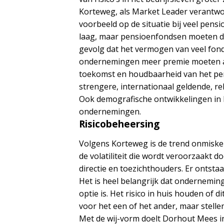
Korteweg, als Market Leader verantwoor
voorbeeld op de situatie bij veel pens
laag, maar pensioenfondsen moeten di
gevolg dat het vermogen van veel fond
ondernemingen meer premie moeten afd
toekomst en houdbaarheid van het pen
strengere, internationaal geldende, reke
Ook demografische ontwikkelingen in E
ondernemingen.
Risicobeheersing
Volgens Korteweg is de trend onmisken
de volatiliteit die wordt veroorzaakt
directie en toezichthouders. Er ontsta
Het is heel belangrijk dat ondernemin
optie is. Het risico in huis houden of 
voor het een of het ander, maar stel
Met de wij-vorm doelt Dorhout Mees in