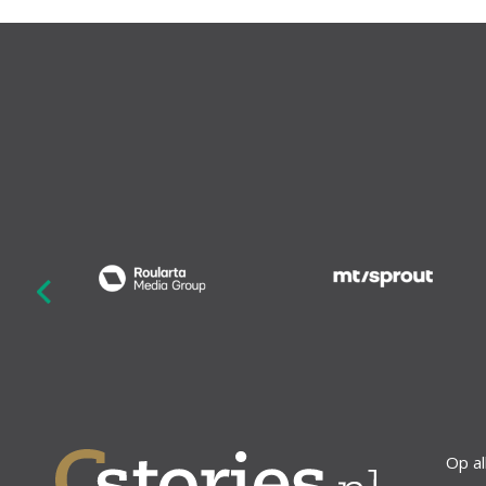
revious
Op al