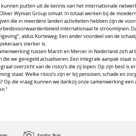
h kunnen putten uit de kennis van het internationale netw
Oliver Wyman Group omvat. In totaal werken bij de moeder
ven die in meerdere landen activiteiten hebben zijn de voord
 arbeidsvoorwaardenbeleid internationaal te stroomlijnen. 
elgeving”, aldus Korteweg. Een ander voordeel van de schaalg
ekeraars sterker is.
samenwerking tussen Marsh en Mercer in Nederland zich al 
n die we geregeld actualiseren. Een integrale aanpak staat 
l overzicht van de risico’s die zij lopen. Op zijn best is er
ng staat. Welke risico’s zijn er bij pensioen, schade en zo
? Op die vraag kunnen we dankzij onze samenwerking een 
n.”
man
Fjodor Buis