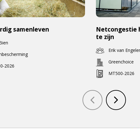
rdig samenleven
Netcongestie 
te zijn
 Bien
Erik van Engele
enbescherming
Greenchoice
0-2026
MT500-2026