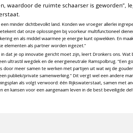
n, waardoor de ruimte schaarser is geworden”, leg
erstaat.
 een minder dichtbevolkt land. Konden we vroeger allerlei ingre
ekent dat onze oplossingen bij voorkeur multifunctioneel dienen t
erkering en als middel waarmee je energie kunt opwekken. En maak
ke elementen als partner worden ingezet.”
 dat je op innovatie gericht moet zijn, leert Dronkers ons. Wat 
een ultrastil wegdek en de energieneutrale Ramspolbrug. “Een g
is door meer samen te werken met partijen uit wat wij de gouden
 een publiek/private samenwerking.” Dit vergt wel een andere man
mingsplan als volgt verwoord: één Rijkswaterstaat, samen met and
n en kansen voor een aangenaam leven in de best beveiligde delt