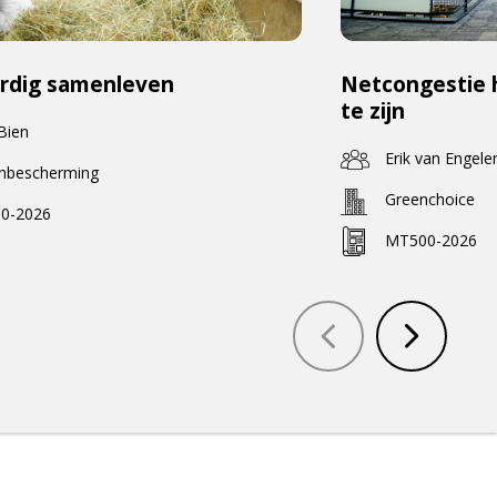
rdig samenleven
Netcongestie 
te zijn
 Bien
Erik van Engele
enbescherming
Greenchoice
0-2026
MT500-2026