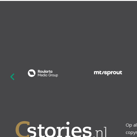
revious
Op al
copyr