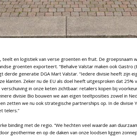
l, teelt en logistiek van verse groenten en fruit. De groepsnaam 
tlandse groenten exporteert. “Behalve Valstar maken ook Gastro (
gt derde generatie DGA Mart Valstar. “Iedere divisie heeft zijn 
ze klanten. Zeker nu de EU als doel heeft uitgesproken dat 25% 
erschuiving in onze keten zichtbaar: retailers kopen bij voorkeur
einere divisie Bio bouwen we aan eigen teeltposities zowel in Nede
 zetten we nu ook strategische partnerships op. In de divisie Y
t telers.”
terke binding met de regio. “We hechten veel waarde aan duurzaamh
oor geothermie en op de daken van onze loodsen liggen zonnepa