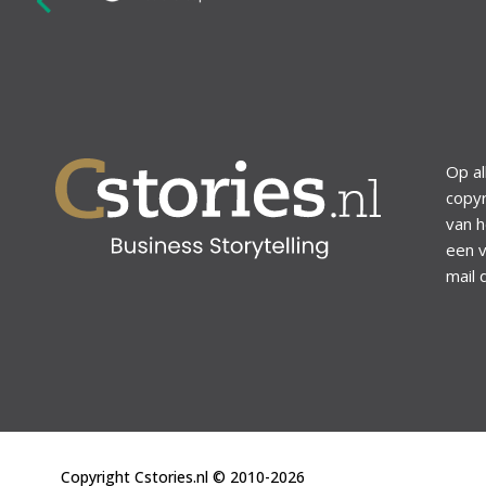
revious
Op al
copyr
van h
een v
mail 
Copyright Cstories.nl © 2010-2026