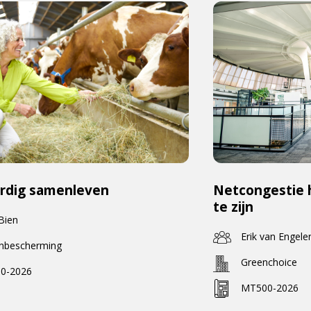
rdig samenleven
Netcongestie 
te zijn
 Bien
Erik van Engele
enbescherming
Greenchoice
0-2026
MT500-2026