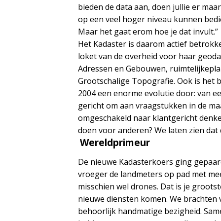
bieden de data aan, doen jullie er maa
op een veel hoger niveau kunnen bedien
Maar het gaat erom hoe je dat invult.”
Het Kadaster is daarom actief betrokk
loket van de overheid voor haar geoda
Adressen en Gebouwen, ruimtelijkeplan
Grootschalige Topografie. Ook is het 
2004 een enorme evolutie door: van een
gericht om aan vraagstukken in de maa
omgeschakeld naar klantgericht denken
doen voor anderen? We laten zien dat 
Wereldprimeur
De nieuwe Kadasterkoers ging gepaard 
vroeger de landmeters op pad met meet
misschien wel drones. Dat is je groots
nieuwe diensten komen. We brachten v
behoorlijk handmatige bezigheid. Same