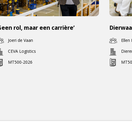
Geen rol, maar een carrière’
Dierwaa
Joeri de Vaan
Ellen
CEVA Logistics
Dier
MT500-2026
MT50