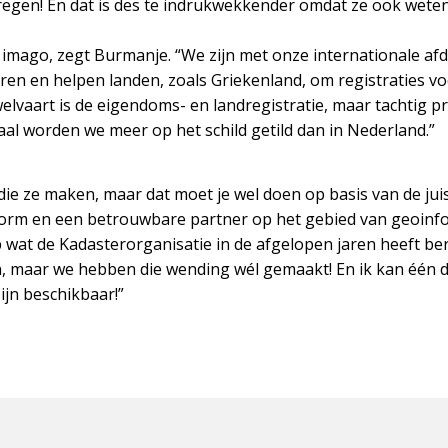
gen! En dat is des te indrukwekkender omdat ze ook weten 
imago, zegt Burmanje. “We zijn met onze internationale afd
seren en helpen landen, zoals Griekenland, om registraties 
welvaart is de eigendoms- en landregistratie, maar tachtig p
iaal worden we meer op het schild getild dan in Nederland.”
ie ze maken, maar dat moet je wel doen op basis van de jui
latform en een betrouwbare partner op het gebied van geoi
p wat de Kadasterorganisatie in de afgelopen jaren heeft ber
, maar we hebben die wending wél gemaakt! En ik kan één d
ijn beschikbaar!”