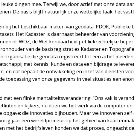
r leuke dingen mee. Terwijl we, door actief met onze data aa
en. De basis blijft natuurlijk onze wettelijke taak: het vas
en bij het beschikbaar maken van geodata. PDOK, Publieke D
tasets. Het Kadaster is daarnaast beheerder van voorziening
nen.nl, WOZ, de Wet kenbaarheid publiekrechtelijke beperk
bronhouder van de basisregistraties Kadaster en Topografi
 organisatie die geodata registreert tot een actief meeden
tschappij met kennis, kunde en data een bijdrage te leveren
, en dat bepaalt de ontwikkeling en inzet van diensten vo
de toepassing van onze gegevens in veel situaties een eno
met een flinke mentaliteitsverandering. “Ons vak is verand
linten en kijkers; nu doen we het werk via de computer en
te opgave: die innovaties bijhouden. Maar we innoveren zel
orig jaar een wereldprimeur op het gebied van kaartenmake
n met het bedrijfsleven konden we dat proces, ongeacht de