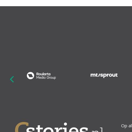
revious
Op al