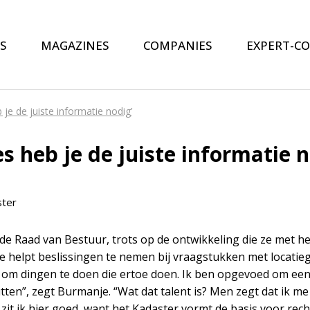
S
MAGAZINES
COMPANIES
EXPERT-C
je de juiste informatie nodig’
s heb je de juiste informatie n
ter
 de Raad van Bestuur, trots op de ontwikkeling die ze met 
die helpt beslissingen te nemen bij vraagstukken met locati
 om dingen te doen die ertoe doen. Ik ben opgevoed om ee
tten”, zegt Burmanje. “Wat dat talent is? Men zegt dat ik me
 zit ik hier goed, want het Kadaster vormt de basis voor rech