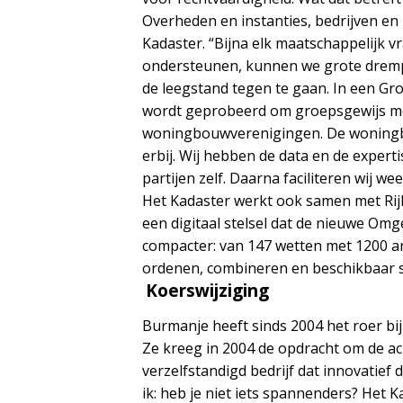
Overheden en instanties, bedrijven en
Kadaster. “Bijna elk maatschappelijk v
ondersteunen, kunnen we grote drempe
de leegstand tegen te gaan. In een G
wordt geprobeerd om groepsgewijs mo
woningbouwverenigingen. De woningb
erbij. Wij hebben de data en de expert
partijen zelf. Daarna faciliteren wij wee
Het Kadaster werkt ook samen met Rijk
een digitaal stelsel dat de nieuwe O
compacter: van 147 wetten met 1200 art
ordenen, combineren en beschikbaar ste
Koerswijziging
Burmanje heeft sinds 2004 het roer bij
Ze kreeg in 2004 de opdracht om de ac
verzelfstandigd bedrijf dat innovatief d
ik: heb je niet iets spannenders? Het 