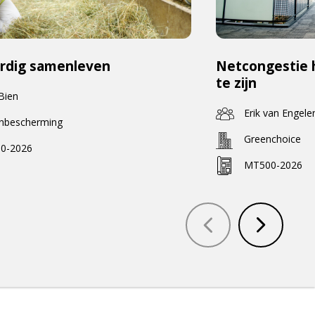
rdig samenleven
Netcongestie 
te zijn
 Bien
Erik van Engele
enbescherming
Greenchoice
0-2026
MT500-2026