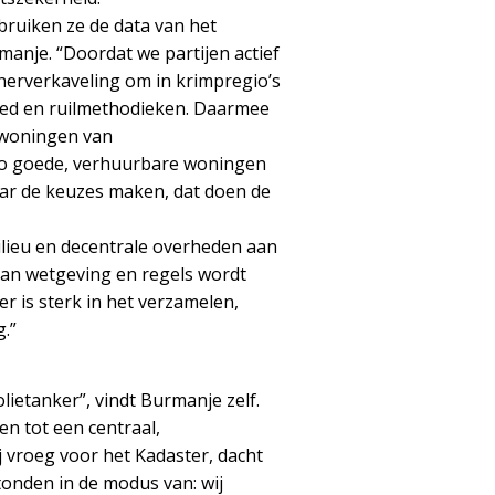
bruiken ze de data van het
manje. “Doordat we partijen actief
erverkaveling om in krimpregio’s
ied en ruilmethodieken. Daarmee
rwoningen van
o goede, verhuurbare woningen
Maar de keuzes maken, dat doen de
ilieu en decentrale overheden aan
aan wetgeving en regels wordt
r is sterk in het verzamelen,
.”
lietanker”, vindt Burmanje zelf.
n tot een centraal,
ij vroeg voor het Kadaster, dacht
tonden in de modus van: wij