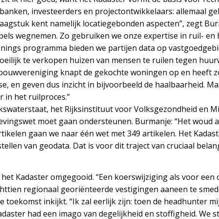
 banken, investeerders en projectontwikkelaars: allemaal ge
raagstuk kent namelijk locatiegebonden aspecten”, zegt Bur
ls wegnemen. Zo gebruiken we onze expertise in ruil- en h
ronings programma bieden we partijen data op vastgoedgeb
eilijk te verkopen huizen van mensen te ruilen tegen huu
ouwvereniging knapt de gekochte woningen op en heeft z
ise, en geven dus inzicht in bijvoorbeeld de haalbaarheid. 
r in het ruilproces.”
swaterstaat, het Rijksinstituut voor Volksgezondheid en M
mgevingswet moet gaan ondersteunen. Burmanje: “Het woud 
ikelen gaan we naar één wet met 349 artikelen. Het Kadaste
llen van geodata. Dat is voor dit traject van cruciaal belang
 het Kadaster omgegooid. “Een koerswijziging als voor een o
httien regionaal georiënteerde vestigingen aaneen te smede
e toekomst inkijkt. “Ik zal eerlijk zijn: toen de headhunter m
Kadaster had een imago van degelijkheid en stoffigheid. We s