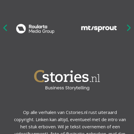
Nex
ious
Op alle verhalen van Cstories.nl rust uiteraard
copyright. Linken kan altijd, eventueel met de intro van
het stuk erboven. Wil je tekst overnemen of een
video(fragment), foto of illustratie gebruiken, mail dan