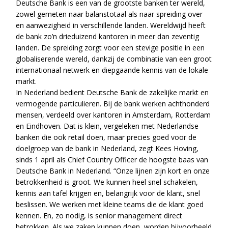
Deutsche Bank is een van de grootste banken ter wereld,
zowel gemeten naar balanstotaal als naar spreiding over
en aanwezigheid in verschillende landen. Wereldwijd heeft
de bank zo’n drieduizend kantoren in meer dan zeventig
landen. De spreiding zorgt voor een stevige positie in een
globaliserende wereld, dankzij de combinatie van een groot
internationaal netwerk en diepgaande kennis van de lokale
markt.
In Nederland bedient Deutsche Bank de zakelijke markt en
vermogende particulieren. Bij de bank werken achthonderd
mensen, verdeeld over kantoren in Amsterdam, Rotterdam
en Eindhoven. Dat is klein, vergeleken met Nederlandse
banken die ook retail doen, maar precies goed voor de
doelgroep van de bank in Nederland, zegt Kees Hoving,
sinds 1 april als Chief Country Officer de hoogste baas van
Deutsche Bank in Nederland. “Onze lijnen zijn kort en onze
betrokkenheid is groot. We kunnen heel snel schakelen,
kennis aan tafel krijgen en, belangrijk voor de klant, snel
beslissen. We werken met kleine teams die de klant goed
kennen. En, zo nodig, is senior management direct
betrokken. Als we zaken kunnen doen, worden bijvoorbeeld