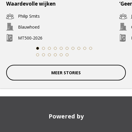
Waardevolle wijken
‘Geen
Philip Smits
Blauwhoed
MT500-2026
1
2
3
4
5
6
7
8
9
10
11
12
13
14
15
16
MEER STORIES
Powered by