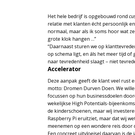
Het hele bedrijf is opgebouwd rond
cu
relatie met klanten écht persoonlijk e
normaal, maar als ik soms hoor wat ze 
grote klok hangen …”
“Daarnaast sturen we op klanttevredenh
op schema ligt, en áls het meer tijd o
naar tevredenheid slaagt – niet tevrede
Accelerator
Deze aanpak geeft de klant veel rust 
motto: Dromen Durven Doen. We willen 
focussen op hun businessdoelen doord
wekelijkse High Potentials-bijeenkomst
de kinderschoenen, maar wíj investeren 
Raspberry Pi eruitziet, maar dat wij w
meenemen op een wondere reis door d
Een concreet uitvloeisel daarvan is de