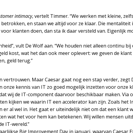
stomer intimacy
, vertelt Timmer. “We werken met kleine, zel
n betrokken, en staan we altijd voor ze klaar. Die mentalitei
voor klanten doen, dan sta ik daar versteld van. Eigenlijk
eid”, vult De Wolf aan. “We houden niet alleen continu bij o
f geld kost, wat het dan ook meer oplevert: we geven de klant
n, geld terug.”
en vertrouwen. Maar Caesar gaat nog een stap verder, zegt 
onze kennis van IT zo goed mogelijk inzetten voor onze kla
at wij de IT-component daarvoor beschikbaar maken. Via o
en kijken we waarin IT een accelerator kan zijn. Zoals het In
er al wel in. Het gaat er uiteindelijk niet om dat een klant
eten wat het voor hem kan betekenen. Wij willen mensen uit
e IT-wereld.”
 jaarlijkse Big Improvement Day in januari, waarvan Caesar E