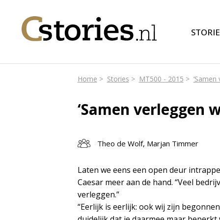
STORIE
Home
Stories
MT500 - 2015
‘Samen 
‘Samen verleggen w
Theo de Wolf, Marjan Timmer
Laten we eens een open deur intrappen: 
Caesar meer aan de hand. “Veel bedrijv
verleggen.”
“Eerlijk is eerlijk: ook wij zijn bego
duidelijk dat je daarmee maar beperkt