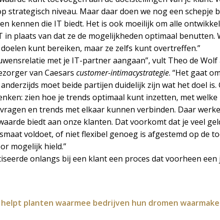
op strategisch niveau. Maar daar doen we nog een schepje 
 kennen die IT biedt. Het is ook moeilijk om alle ontwikkel
T in plaats van dat ze de mogelijkheden optimaal benutten. W
 doelen kunt bereiken, maar ze zelfs kunt overtreffen.”
wensrelatie met je IT-partner aangaan”, vult Theo de Wolf aa
bezorger van Caesars
customer-intimacy
strategie
. “Het gaat om
anderzijds moet beide partijen duidelijk zijn wat het doel is.
enken: zien hoe je trends optimaal kunt inzetten, met welke
antvragen en trends met elkaar kunnen verbinden. Daar werk
arde biedt aan onze klanten. Dat voorkomt dat je veel geld
maat voldoet, of niet flexibel genoeg is afgestemd op de toe
or mogelijk hield.”
iseerde onlangs bij een klant een proces dat voorheen een
je helpt planten waarmee bedrijven hun dromen waarmake