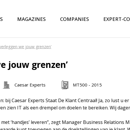
S
MAGAZINES
COMPANIES
EXPERT-C
verleggen we jouw grenzen’
e jouw grenzen’
Caesar Experts
MT500 - 2015
bij Caesar Experts Staat De Klant Centraal! Ja, zo lust u er 
en zien IT als een drempel om doelen te bereiken. Wij dagen
nnen met ‘handjes’ leveren”, zegt Manager Business Relations
 waarde kunt toevoegen aan de doelstellingen van je klant.