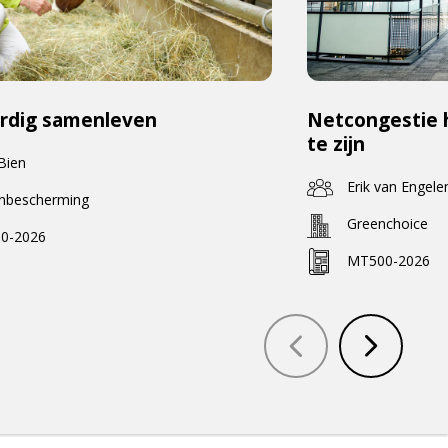
rdig samenleven
Netcongestie 
te zijn
 Bien
Erik van Engele
enbescherming
Greenchoice
0-2026
MT500-2026