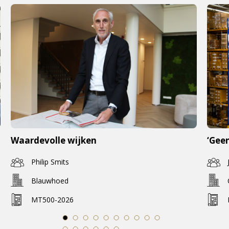
Waardevolle wijken
‘Geen
Philip Smits
Blauwhoed
MT500-2026
1
2
3
4
5
6
7
8
9
10