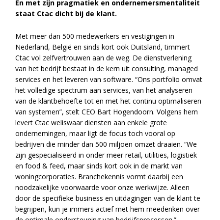
En met zijn pragmatiek en ondernemersmentaliteit
staat Ctac dicht bij de klant.
Met meer dan 500 medewerkers en vestigingen in
Nederland, België en sinds kort ook Duitsland, timmert
Ctac vol zelfvertrouwen aan de weg. De dienstverlening
van het bedrijf bestaat in de kern uit consulting, managed
services en het leveren van software. “Ons portfolio omvat
het volledige spectrum aan services, van het analyseren
van de klantbehoefte tot en met het continu optimaliseren
van systemen”, stelt CEO Bart Hogendoorn. Volgens hem
levert Ctac weliswaar diensten aan enkele grote
ondernemingen, maar ligt de focus toch vooral op
bedrijven die minder dan 500 miljoen omzet draaien. “We
zijn gespecialiseerd in onder meer retail, utilities, logistiek
en food & feed, maar sinds kort ook in de markt van
woningcorporaties. Branchekennis vormt daarbij een
noodzakelijke voorwaarde voor onze werkwijze. Alleen
door de specifieke business en uitdagingen van de klant te
begrijpen, kun je immers actief met hem meedenken over
de optimale ondersteuning van bedrijfsprocessen.”