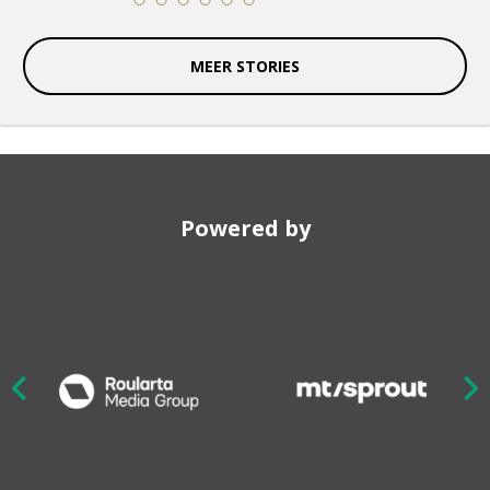
11
12
13
14
15
16
MEER STORIES
Powered by
Nex
ious