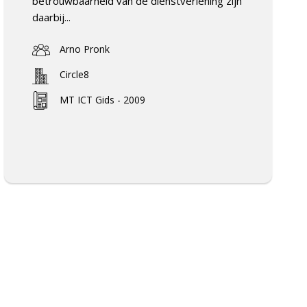
betrouwbaarheid van de dienstverlening zijn
daarbij...
Arno Pronk
Circle8
MT ICT Gids - 2009