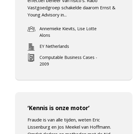
effectief beheer van risico’s. Rabo
Vastgoedgroep schakelde daarom Ernst &
Young Advisory in...
Annemieke Kievits, Lise Lotte
Alons
EY Netherlands
Computable Business Cases -
2009
‘Kennis is onze motor’
Fraude is van alle tijden, weten Eric
Lissenburg en Jos Meekel van Hoffmann.
Omdat daders en methoden met de tijd