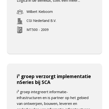
Logica in de Benelux, stelt een meer...
Wilbert Kieboom
CGI Nederland B.V.
MT500 - 2009
i³ groep verzorgt implementatie
nSeries bij SCA
i³ groep integreert informatie-
infrastructuren en is partner op het gebied
van ontwerpen, bouwen, leveren en