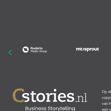
revious
Op al
copyr
van h
een v