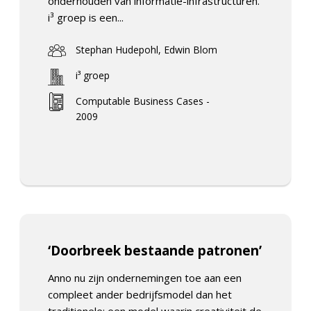
onderhouden van informatie-infrastructuren.
i³ groep is een...
Stephan Hudepohl, Edwin Blom
i³ groep
Computable Business Cases -
2009
‘Doorbreek bestaande patronen’
Anno nu zijn ondernemingen toe aan een
compleet ander bedrijfsmodel dan het
traditionele: een model waarin creativiteit de