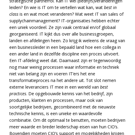
strategische partnerrol. Kan IT wel (bedrijfs)veranderingen
leiden? En wie is IT om te vertellen wat kan, wat
best in
class
is en wat moet veranderen? Wat weet IT van sales of
supplychainmanagement? IT-organisaties hebben echter
een uniek voordeel. Ze zijn vaak centraal en/of globaal
georganiseerd. IT kijkt dus over alle businessgroepen,
landen en afdelingen heen. Zo krijg ik weleens de vraag van
een businessleider in een bepaald land hoe een collega in
een ander land in dezelfde discipline een proces uitvoert.
Een IT-afdeling weet dat. Daarnaast zijn er tegenwoordig
nog maar weinig processen waar informatie en techniek
niet van belang zijn en voeren IT’ers het ene
transformatieproces na het andere uit. Tot slot nemen
externe leveranciers IT mee in een wereld van
best
practices
. De opgebouwde kennis van het bedrijf, zijn
producten, klanten en processen, maar ook van
soortgelijke bedrijven, gecombineerd met de nieuwste
technische kennis, is een unieke en waardevolle
combinatie. Om dit optimaal te benutten, moeten bedrijven
meer waarde en breder leiderschap eisen van hun CIO’s.
Bovendien moeten CIO’s support en mogelijkheden krijgen