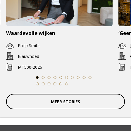
Waardevolle wijken
‘Geen
Philip Smits
Blauwhoed
MT500-2026
1
2
3
4
5
6
7
8
9
10
11
12
13
14
15
16
MEER STORIES