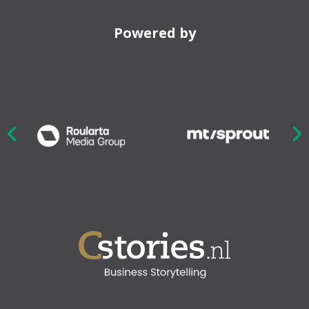
Powered by
Nex
ious