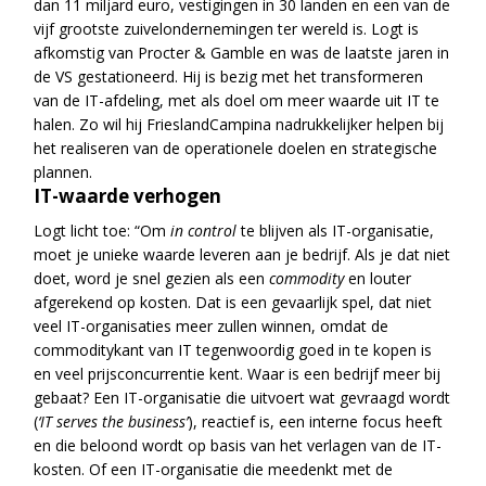
dan 11 miljard euro, vestigingen in 30 landen en een van de
vijf grootste zuivelondernemingen ter wereld is. Logt is
afkomstig van Procter & Gamble en was de laatste jaren in
de VS gestationeerd. Hij is bezig met het transformeren
van de IT-afdeling, met als doel om meer waarde uit IT te
halen. Zo wil hij FrieslandCampina nadrukkelijker helpen bij
het realiseren van de operationele doelen en strategische
plannen.
IT-waarde verhogen
Logt licht toe: “Om
in control
te blijven als IT-organisatie,
moet je unieke waarde leveren aan je bedrijf. Als je dat niet
doet, word je snel gezien als een
commodity
en louter
afgerekend op kosten. Dat is een gevaarlijk spel, dat niet
veel IT-organisaties meer zullen winnen, omdat de
commoditykant van IT tegenwoordig goed in te kopen is
en veel prijsconcurrentie kent. Waar is een bedrijf meer bij
gebaat? Een IT-organisatie die uitvoert wat gevraagd wordt
(
‘IT serves the business’
), reactief is, een interne focus heeft
en die beloond wordt op basis van het verlagen van de IT-
kosten. Of een IT-organisatie die meedenkt met de