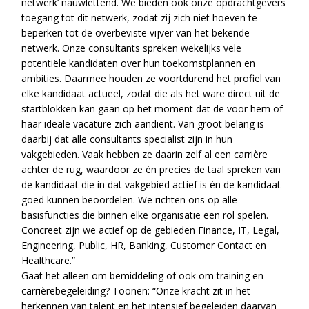
netwerk’ nauwlettend. We bieden ook onze opdrachtgevers
toegang tot dit netwerk, zodat zij zich niet hoeven te
beperken tot de overbeviste vijver van het bekende
netwerk. Onze consultants spreken wekelijks vele
potentiële kandidaten over hun toekomstplannen en
ambities. Daarmee houden ze voortdurend het profiel van
elke kandidaat actueel, zodat die als het ware direct uit de
startblokken kan gaan op het moment dat de voor hem of
haar ideale vacature zich aandient. Van groot belang is
daarbij dat alle consultants specialist zijn in hun
vakgebieden. Vaak hebben ze daarin zelf al een carrière
achter de rug, waardoor ze én precies de taal spreken van
de kandidaat die in dat vakgebied actief is én de kandidaat
goed kunnen beoordelen. We richten ons op alle
basisfuncties die binnen elke organisatie een rol spelen.
Concreet zijn we actief op de gebieden Finance, IT, Legal,
Engineering, Public, HR, Banking, Customer Contact en
Healthcare.”
Gaat het alleen om bemiddeling of ook om training en
carrièrebegeleiding? Toonen: “Onze kracht zit in het
herkennen van talent en het intensief begeleiden daarvan