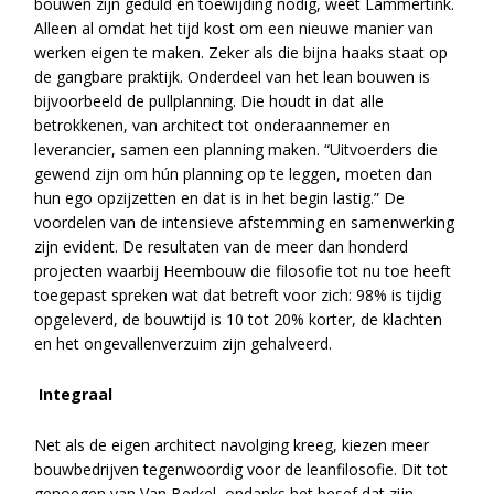
bouwen zijn geduld en toewijding nodig, weet Lammertink.
Alleen al omdat het tijd kost om een nieuwe manier van
werken eigen te maken. Zeker als die bijna haaks staat op
de gangbare praktijk. Onderdeel van het lean bouwen is
bijvoorbeeld de pullplanning. Die houdt in dat alle
betrokkenen, van architect tot onderaannemer en
leverancier, samen een planning maken. “Uitvoerders die
gewend zijn om hún planning op te leggen, moeten dan
hun ego opzijzetten en dat is in het begin lastig.” De
voordelen van de intensieve afstemming en samenwerking
zijn evident. De resultaten van de meer dan honderd
projecten waarbij Heembouw die filosofie tot nu toe heeft
toegepast spreken wat dat betreft voor zich: 98% is tijdig
opgeleverd, de bouwtijd is 10 tot 20% korter, de klachten
en het ongevallenverzuim zijn gehalveerd.
Integraal
Net als de eigen architect navolging kreeg, kiezen meer
bouwbedrijven tegenwoordig voor de leanfilosofie. Dit tot
genoegen van Van Berkel, ondanks het besef dat zijn