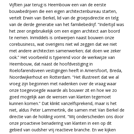
Vijftien jaar terug is Heembouw een van de eerste
bouwbedrijven die een eigen architectenbureau starten,
vertelt Erwin van Berkel, lid van de groepsdirectie en telg
van de derde generatie van het familiebedrijf. “Indertijd was
het zeer ongebruikelijk om een eigen architect aan boord
te nemen. Inmiddels is ontwerpen naast bouwen onze
corebusiness, wat overigens niet wil zeggen dat we niet
met andere architecten samenwerken; dat doen we zeker
ook.” Het voorbeeld is typerend voor de werkwijze van
Heembouw, dat naast de hoofdvestiging in
Roelofarendsveen vestigingen heeft in Amersfoort, Breda,
Noordwijkerhout en Rotterdam. “Het illustreert dat we al
vroeg zijn begonnen met nadenken over de vraag waar
onze toegevoegde waarde als bouwer zit en hoe we zo
goed mogelijk aan de wensen van klanten tegemoet
kunnen komen.” Dat klinkt vanzelfsprekend, maar is het
niet, aldus Peter Lammertink, die samen met Van Berkel de
directie van de holding vormt. “Wij onderscheiden ons door
onze proactieve benadering van klanten in een op dit
gebied van oudsher vrij reactieve branche. En we kijken