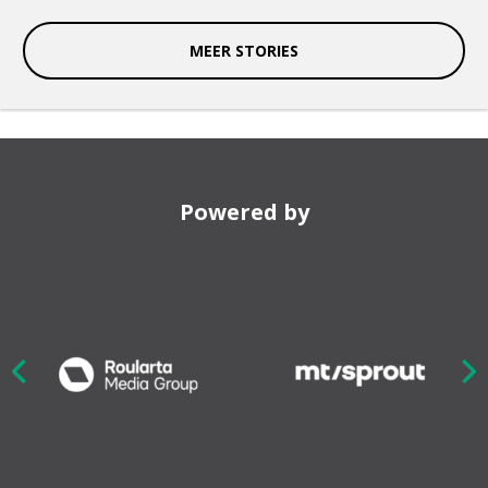
MEER STORIES
Powered by
Nex
ious