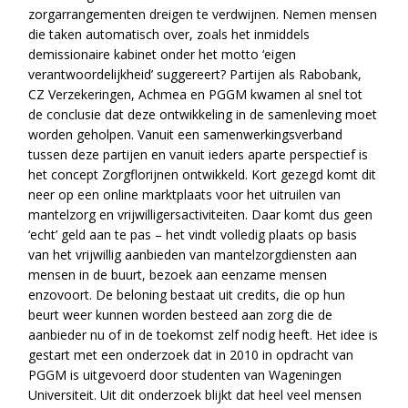
zorgarrangementen dreigen te verdwijnen. Nemen mensen
die taken automatisch over, zoals het inmiddels
demissionaire kabinet onder het motto ‘eigen
verantwoordelijkheid’ suggereert? Partijen als Rabobank,
CZ Verzekeringen, Achmea en PGGM kwamen al snel tot
de conclusie dat deze ontwikkeling in de samenleving moet
worden geholpen. Vanuit een samenwerkingsverband
tussen deze partijen en vanuit ieders aparte perspectief is
het concept Zorgflorijnen ontwikkeld. Kort gezegd komt dit
neer op een online marktplaats voor het uitruilen van
mantelzorg en vrijwilligersactiviteiten. Daar komt dus geen
‘echt’ geld aan te pas – het vindt volledig plaats op basis
van het vrijwillig aanbieden van mantelzorgdiensten aan
mensen in de buurt, bezoek aan eenzame mensen
enzovoort. De beloning bestaat uit credits, die op hun
beurt weer kunnen worden besteed aan zorg die de
aanbieder nu of in de toekomst zelf nodig heeft. Het idee is
gestart met een onderzoek dat in 2010 in opdracht van
PGGM is uitgevoerd door studenten van Wageningen
Universiteit. Uit dit onderzoek blijkt dat heel veel mensen