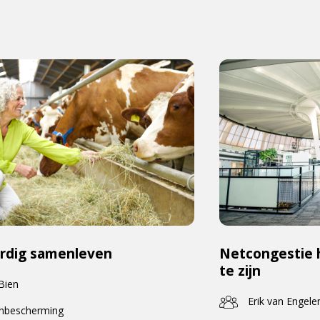
rdig samenleven
Netcongestie 
te zijn
 Bien
Erik van Engele
enbescherming