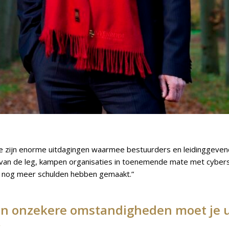
tie zijn enorme uitdagingen waarmee bestuurders en leidinggeve
 van de leg, kampen organisaties in toenemende mate met cybersec
e nog meer schulden hebben gemaakt.”
g in onzekere omstandigheden moet je