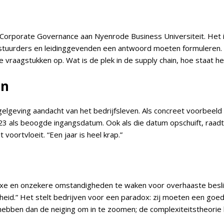
’
Corporate Governance aan Nyenrode Business Universiteit. Het is
stuurders en leidinggevenden een antwoord moeten formuleren
e vraagstukken op. Wat is de plek in de supply chain, hoe staat h
jn
gelgeving aandacht van het bedrijfsleven. Als concreet voorbeel
23 als beoogde ingangsdatum. Ook als die datum opschuift, raadt
 voortvloeit. “Een jaar is heel krap.”
lexe en onzekere omstandigheden te waken voor overhaaste besli
rheid.” Het stelt bedrijven voor een paradox: zij moeten een goed
hebben dan de neiging om in te zoomen; de complexiteitstheorie 