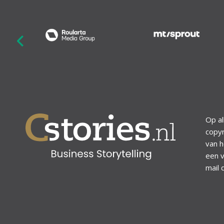
revious
Op al
copyr
van h
een v
mail 