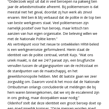
“Onderzoek wijst uit dat in veel beroepen na pakweg tien
jaar de arbeidsmotivatie afneemt. Bij politiemensen is dat
meestal niet het geval, doordat zij hun werk als zinvol
ervaren. Wel ben ik blij verbaasd dat de politie in de top tien
van beste werkgevers staat. Veel politiemensen zijn
namelijk positief over hun beroep, maar kritisch ten
aanzien van hun eigen organisatie. Die beleving willen we
met de Nationale Politie keren.”
Als vertrekpunt voor het nieuw te ontwikkelen HRM-beleid
is een werkgeversvisie geformuleerd. Hierin staat de
identiteit van de politie centraal, vertelt Kuijs. “Wat ons
uniek maakt, is dat we 24/7 paraat zijn, een brugfunctie
vervullen tussen de uitgangspunten van de rechtsstaat en
de standpunten van de maatschappij, en het
geweldsmonopolie hebben. Met dit laatste gaan we zeer
zorgvuldig om. Daarom vond ik het mooi dat de Nationale
Ombudsman onlangs concludeerde uit meldingen die bij
hem waren binnengekomen, dat we vrij de-escalerend zijn
in ons gedrag, maar doorpakken waar nodig.”
Oldenhof stelt dat deze identiteit een groot beroep doet op
een goed innerlijk kompas. “Onze mensen worden goed