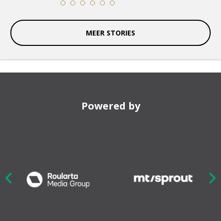
11
12
13
14
15
16
MEER STORIES
Powered by
Nex
ious