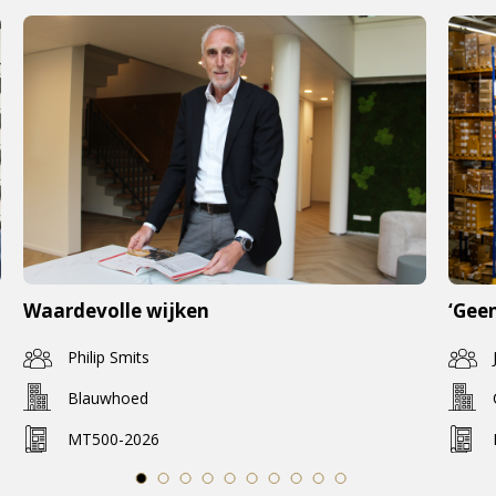
Waardevolle wijken
‘Geen
Philip Smits
Blauwhoed
MT500-2026
1
2
3
4
5
6
7
8
9
10