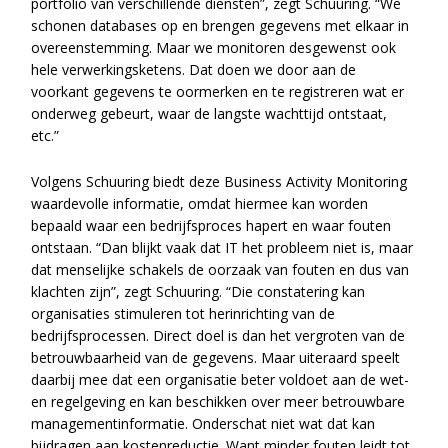
portfolio van verschillende diensten”, zegt Schuuring. “We
schonen databases op en brengen gegevens met elkaar in
overeenstemming. Maar we monitoren desgewenst ook
hele verwerkingsketens. Dat doen we door aan de
voorkant gegevens te oormerken en te registreren wat er
onderweg gebeurt, waar de langste wachttijd ontstaat,
etc.”
Volgens Schuuring biedt deze Business Activity Monitoring
waardevolle informatie, omdat hiermee kan worden
bepaald waar een bedrijfsproces hapert en waar fouten
ontstaan. “Dan blijkt vaak dat IT het probleem niet is, maar
dat menselijke schakels de oorzaak van fouten en dus van
klachten zijn”, zegt Schuuring. “Die constatering kan
organisaties stimuleren tot herinrichting van de
bedrijfsprocessen. Direct doel is dan het vergroten van de
betrouwbaarheid van de gegevens. Maar uiteraard speelt
daarbij mee dat een organisatie beter voldoet aan de wet-
en regelgeving en kan beschikken over meer betrouwbare
managementinformatie. Onderschat niet wat dat kan
bijdragen aan kostenreductie. Want minder fouten leidt tot