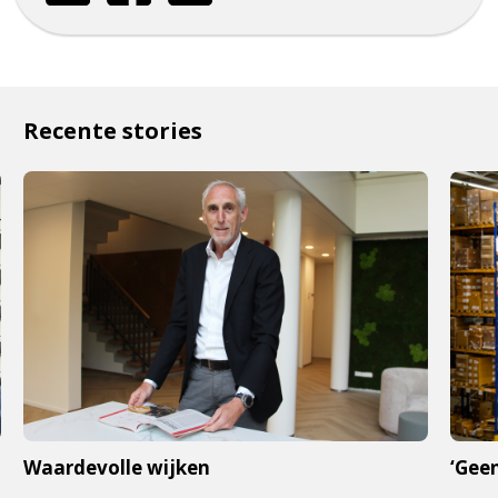
Recente stories
Waardevolle wijken
‘Geen