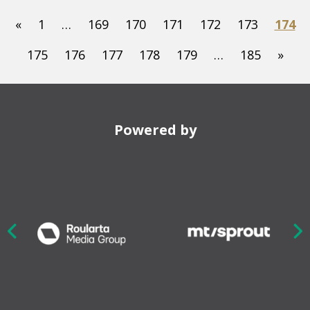
«
1
…
169
170
171
172
173
174
175
176
177
178
179
…
185
»
Powered by
Nex
ious