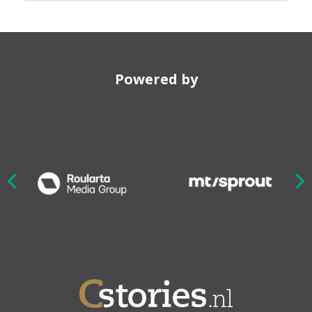
Powered by
Nex
ious