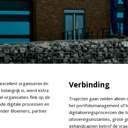
Verbinding
h excellent organiseren én
 belangrijk is, werd extra
l organisaties flink op de
Trajecten gaan zelden alleen o
nde digitale processen en
het portfoliomanagement of ho
eander Bloemers, partner
digitaliseringsprocessen die 
uitvoeringsinstanties, grote 
gehandicapten betrof de vraa