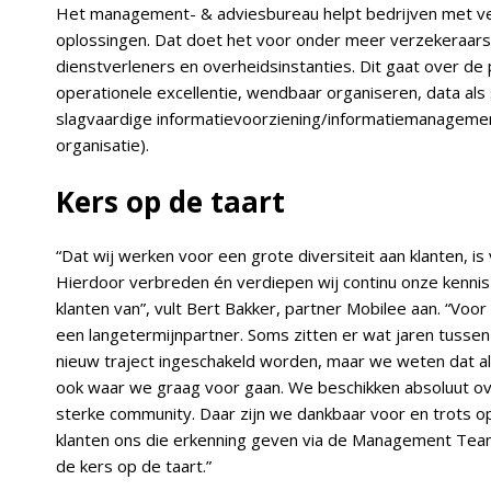
Het management- & adviesbureau helpt bedrijven met ver
oplossingen. Dat doet het voor onder meer verzekeraars, 
dienstverleners en overheidsinstanties. Dit gaat over de 
operationele excellentie, wendbaar organiseren, data als
slagvaardige informatievoorziening/informatiemanagemen
organisatie).
Kers op de taart
“Dat wij werken voor een grote diversiteit aan klanten, is v
Hierdoor verbreden én verdiepen wij continu onze kennis
klanten van”, vult Bert Bakker, partner Mobilee aan. “Voor
een langetermijnpartner. Soms zitten er wat jaren tuss
nieuw traject ingeschakeld worden, maar we weten dat alle 
ook waar we graag voor gaan. We beschikken absoluut o
sterke community. Daar zijn we dankbaar voor en trots op.
klanten ons die erkenning geven via de Management Team
de kers op de taart.”