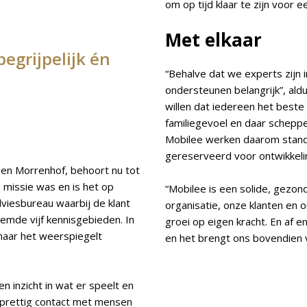
om op tijd klaar te zijn voor 
Met elkaar
egrijpelijk én
“Behalve dat we experts zijn
ondersteunen belangrijk”, ald
willen dat iedereen het beste 
familiegevoel en daar schep
Mobilee werken daarom standa
gereserveerd voor ontwikkelin
oen Morrenhof, behoort nu tot
 missie was en is het op
“Mobilee is een solide, gezon
dviesbureau waarbij de klant
organisatie, onze klanten en
oemde vijf kennisgebieden. In
groei op eigen kracht. En af 
 maar het weerspiegelt
en het brengt ons bovendien 
en inzicht in wat er speelt en
n prettig contact met mensen