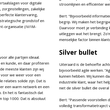
taalslagen voor digitale
stroomlijnen en efficiënter we
zorginstellingen, zakelijke
perfecte klantervaring,
Bert: “Bijvoorbeeld informati
 strategische grondstof en
begrip. Wij maken het begrij
t-organisatie (IV/IM-
Daarvoor moet je verbinding k
uitleggen wat het brengt. Zo’
menselijke factor binnen klant
Silver bullet
oor alle partijen ideaal.
 en kunde, en daar profiteren
Uiteraard is de behoefte achte
 de meeste klanten zijn wij
bijvoorbeeld agile werken. “Ag
en voor we weer voor een
kunnen hebben. Wij kunnen da
relaties solide zijn. Dat is
industriële klant, waar het he
ver een warm netwerk en een
niet de silver bullet die overa
 En het is fantastisch dat
 top 1000. Dat is absoluut
Bert: “Passende voorstellen 
volledig transformatietraject 