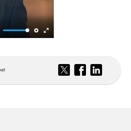
ute
Settings
Enter
fullscreen
kel