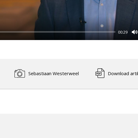
00:29
M
Sebastiaan Westerweel
Download arti