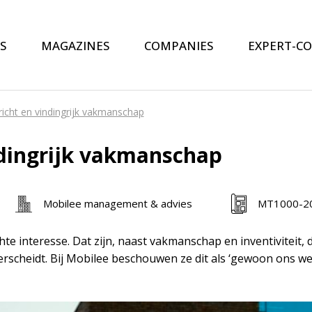
S
MAGAZINES
COMPANIES
EXPERT-C
icht en vindingrijk vakmanschap
dingrijk vakmanschap
Mobilee management & advies
MT1000-2
te interesse. Dat zijn, naast vakmanschap en inventivitei
rscheidt. Bij Mobilee beschouwen ze dit als ‘gewoon ons w