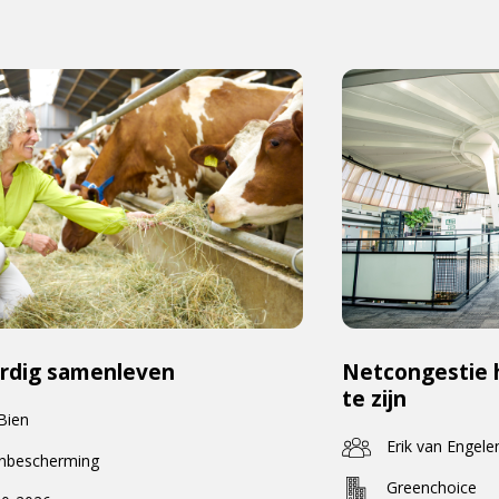
rdig samenleven
Netcongestie 
te zijn
 Bien
Erik van Engele
enbescherming
Greenchoice