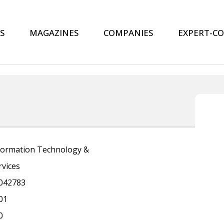
S
MAGAZINES
COMPANIES
EXPERT-C
formation Technology &
rvices
042783
01
0