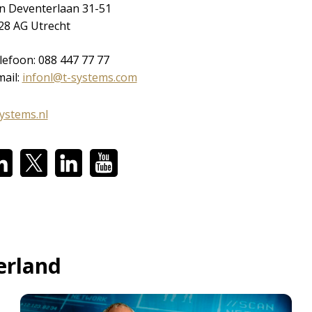
n Deventerlaan 31-51
28 AG Utrecht
lefoon: 088 447 77 77
mail:
infonl@t-systems.com
systems.nl
erland