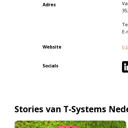
Va
Adres
35
Te
E-
Website
t-
Socials
Stories van T-Systems Ned