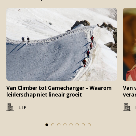
Van Climber tot Gamechanger – Waarom
Van 
leiderschap niet lineair groeit
ver
LTP
1
2
3
4
5
6
7
8