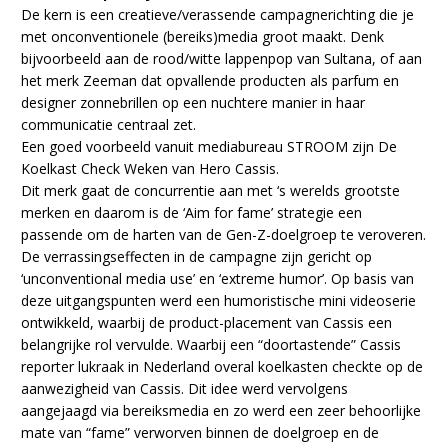
De kern is een creatieve/verassende campagnerichting die je
met onconventionele (bereiks)media groot maakt. Denk
bijvoorbeeld aan de rood/witte lappenpop van Sultana, of aan
het merk Zeeman dat opvallende producten als parfum en
designer zonnebrillen op een nuchtere manier in haar
communicatie centraal zet.
Een goed voorbeeld vanuit mediabureau STROOM zijn De
Koelkast Check Weken van Hero Cassis.
Dit merk gaat de concurrentie aan met ‘s werelds grootste
merken en daarom is de ‘Aim for fame’ strategie een
passende om de harten van de Gen-Z-doelgroep te veroveren.
De verrassingseffecten in de campagne zijn gericht op
‘unconventional media use’ en ‘extreme humor’. Op basis van
deze uitgangspunten werd een humoristische mini videoserie
ontwikkeld, waarbij de product-placement van Cassis een
belangrijke rol vervulde. Waarbij een “doortastende” Cassis
reporter lukraak in Nederland overal koelkasten checkte op de
aanwezigheid van Cassis. Dit idee werd vervolgens
aangejaagd via bereiksmedia en zo werd een zeer behoorlijke
mate van “fame” verworven binnen de doelgroep en de