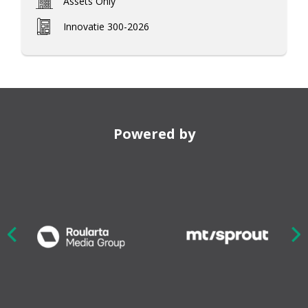
Assets Only
Innovatie 300-2026
Powered by
Nex
ious