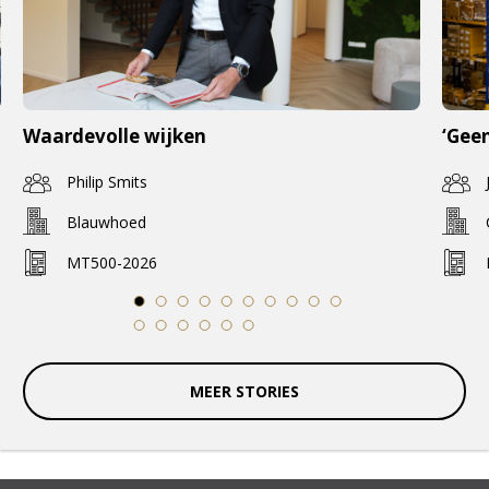
Waardevolle wijken
‘Geen
Philip Smits
Blauwhoed
MT500-2026
1
2
3
4
5
6
7
8
9
10
11
12
13
14
15
16
MEER STORIES