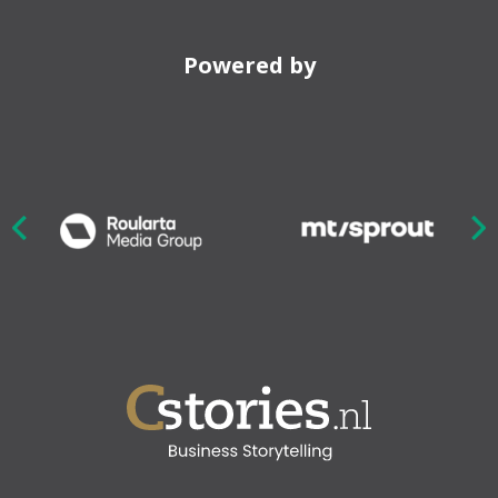
Powered by
Nex
ious