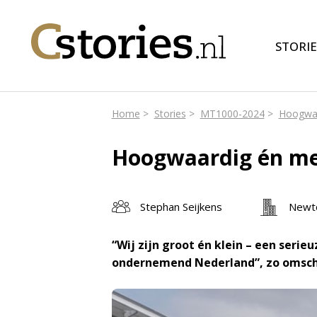
STORIE
Home
Stories
MT1000-2024
Hoogwaa
Hoogwaardig én me
Stephan Seijkens
Newt
“Wij zijn groot én klein – een seri
ondernemend Nederland”, zo omschr