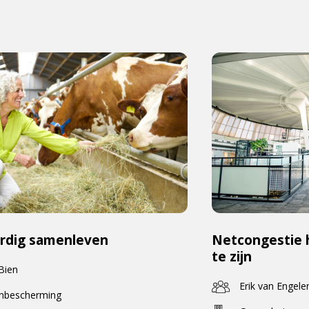
rdig samenleven
Netcongestie 
te zijn
 Bien
Erik van Engele
enbescherming