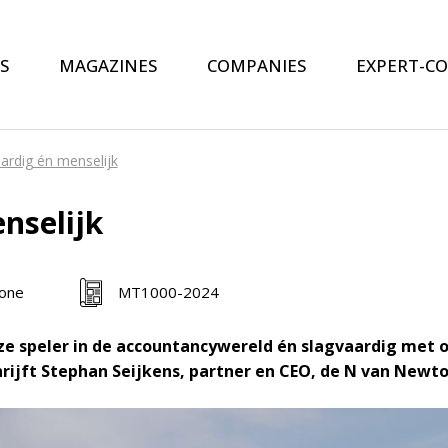
S
MAGAZINES
COMPANIES
EXPERT-C
rdig én menselijk
nselijk
one
MT1000-2024
euze speler in de accountancywereld én slagvaardig met
ijft Stephan Seijkens, partner en CEO, de N van Newto