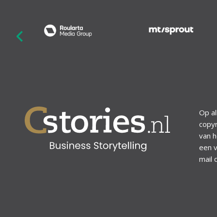
revious
Op al
copyr
van h
een v
mail 