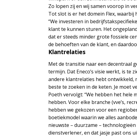
Zo lopen zij en wij samen voorop in v
Tot slot is er het domein Flex, waarb
“We investeren in bedrijfstakspecifie
klant te kunnen sturen. Het ongeplan
dat er steeds minder grote fossiele ce
de behoeften van de klant, en daardoo
Klantrelaties
Met de transitie naar een decentraal
termijn. Dat Eneco’s visie werkt, is te
andere klantrelaties hebt ontwikkeld,
beste te zoeken in de keten. Je moet 
Poeth vervolgt: “We hebben het hele m
hebben. Voor elke branche (vve’s, rec
hebben we gekozen voor een regiobena
boetiekmodel waarin we alles aanboden
nieuwste – duurzame – technologieën 
dienstverlener, en dat jasje past ons u