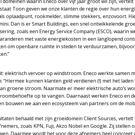
al domeinen waarin Eneco over vijf jaar groot wil zijn, vertel
taat Toon geven we onze klanten de regie over hun energ
oals oplaadpunt, rookmelder, slimme stekkers, enzovoort. 
emini. Dan is er Smart Buildings, een snel ontwikkelende gro
ring, zoals een Energy Service Company (ESCO), waarin we
aranderen met vaste energiekosten in een langlopend contr
ngen om openbare ruimte in steden te verduurzamen, bijvoor
en.”
it: elektrisch vervoer op windstroom. Eneco werkte samen met
: “Hiermee kunnen klanten geld verdienen (!) met het laden 
van groene stroom. Naarmate er meer elektrische auto’s wo
 stroombehoefte op te vangen. Daarnaast werken Eneco en
en bouwen we aan een ecosysteem van partners om de mobil
taten behaald met zijn groeidomein Client Sources, vertelt P
mers, zoals KPN, Fuji, Akzo Nobel en Google. Zij stellen o
uwen. Daarmee wordt het voor deze afnemers heel concreet