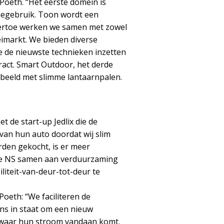
t Poeth. “Het eerste domein is
iegebruik. Toon wordt een
Hiertoe werken we samen met zowel
eimarkt. We bieden diverse
 de nieuwste technieken inzetten
act. Smart Outdoor, het derde
beeld met slimme lantaarnpalen.
 de start-up Jedlix die de
van hun auto doordat wij slim
rden gekocht, is er meer
 de NS samen aan verduurzaming
iteit-van-deur-tot-deur te
oeth: “We faciliteren de
ns in staat om een nieuw
 waar hun stroom vandaan komt.