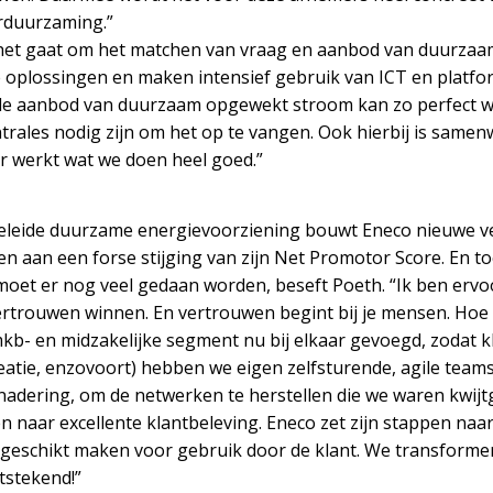
erduurzaming.”
ij het gaat om het matchen van vraag en aanbod van duurza
ke oplossingen en maken intensief gebruik van ICT en platf
de aanbod van duurzaam opgewekt stroom kan zo perfect w
ntrales nodig zijn om het op te vangen. Ook hierbij is samen
r werkt wat we doen heel goed.”
 geleide duurzame energievoorziening bouwt Eneco nieuwe v
 zien aan een forse stijging van zijn Net Promotor Score. En t
 moet er nog veel gedaan worden, beseft Poeth. “Ik ben erv
vertrouwen winnen. En vertrouwen begint bij je mensen. Hoe 
kb- en midzakelijke segment nu bij elkaar gevoegd, zodat 
reatie, enzovoort) hebben we eigen zelfsturende, agile team
dering, om de netwerken te herstellen die we waren kwij
 naar excellente klantbeleving. Eneco zet zijn stappen naa
geschikt maken voor gebruik door de klant. We transformer
itstekend!”