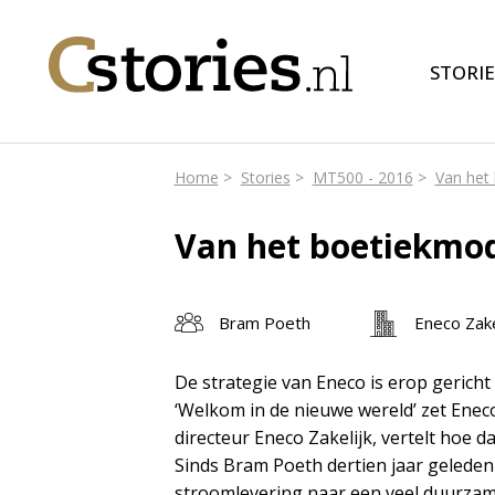
STORIE
Home
Stories
MT500 - 2016
Van het 
Van het boetiekmod
Bram Poeth
Eneco Zake
De strategie van Eneco is erop gericht
‘Welkom in de nieuwe wereld’ zet Ene
directeur Eneco Zakelijk, vertelt hoe da
Sinds Bram Poeth dertien jaar geleden 
stroomlevering naar een veel duurzame