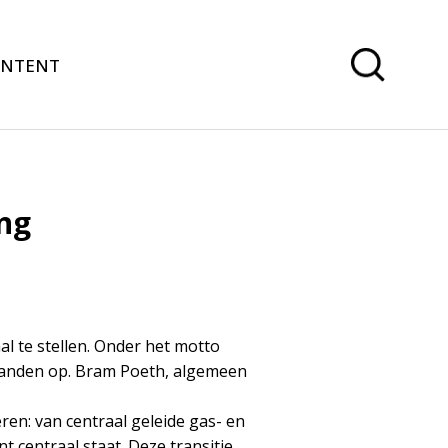
ONTENT
ng
l te stellen. Onder het motto
rbanden op. Bram Poeth, algemeen
ren: van centraal geleide gas- en
 centraal staat. Deze transitie