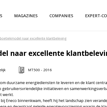
S
MAGAZINES
COMPANIES
EXPERT-C
boetiekmodel naar excellente klantbeleving
el naar excellente klantbelevi
lijk
MT500 - 2016
 om duurzame energiediensten te leveren en de klant centraa
co gebruikersvriendelijke initiatieven en samenwerkingsve
t werkt.
bij Eneco binnenkwam, heeft hij het landschap zien verande
re en decentraal geleide energievoorziening waarin de klant