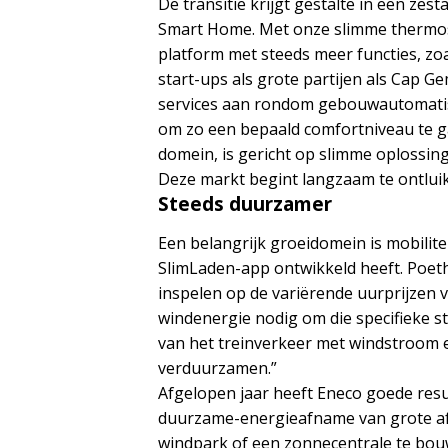
De transitie krijgt gestalte in een zest
Smart Home. Met onze slimme thermos
platform met steeds meer functies, z
start-ups als grote partijen als Cap G
services aan rondom gebouwautomatise
om zo een bepaald comfortniveau te g
domein, is gericht op slimme oplossi
Deze markt begint langzaam te ontluik
Steeds duurzamer
Een belangrijk groeidomein is mobilite
SlimLaden-app ontwikkeld heeft. Poeth
inspelen op de variërende uurprijzen 
windenergie nodig om die specifieke
van het treinverkeer met windstroom 
verduurzamen.”
Afgelopen jaar heeft Eneco goede resul
duurzame-energieafname van grote afne
windpark of een zonnecentrale te bo