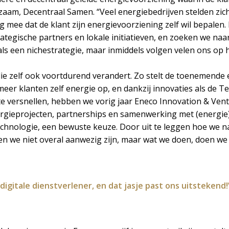
zaam, Decentraal Samen. “Veel energiebedrijven stelden zich 
ng mee dat de klant zijn energievoorziening zelf wil bepale
egische partners en lokale initiatieven, en zoeken we naa
t als een nichestrategie, maar inmiddels volgen velen ons o
die zelf ook voortdurend verandert. Zo stelt de toenemende e
eer klanten zelf energie op, en dankzij innovaties als de T
 te versnellen, hebben we vorig jaar Eneco Innovation & Vent
nergieprojecten, partnerships en samenwerking met (energie
hnologie, een bewuste keuze. Door uit te leggen hoe we na
n we niet overal aanwezig zijn, maar wat we doen, doen we e
gitale dienstverlener, en dat jasje past ons uitstekend!