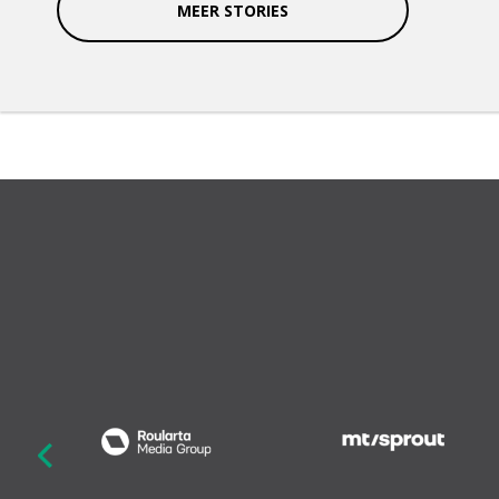
MEER STORIES
revious