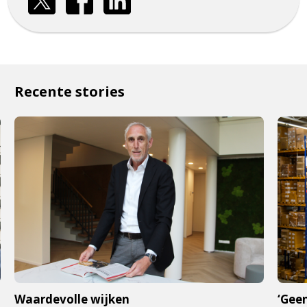
Recente stories
Waardevolle wijken
‘Geen