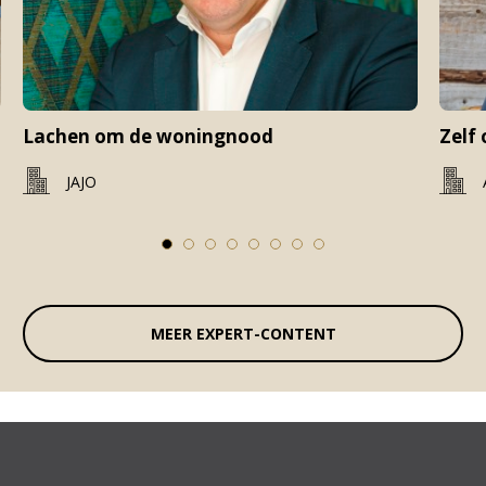
Lachen om de woningnood
Zelf
JAJO
1
2
3
4
5
6
7
8
MEER EXPERT-CONTENT