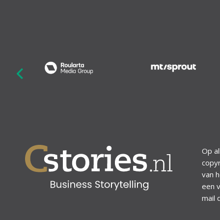
revious
Op al
copyr
van h
een v
mail 