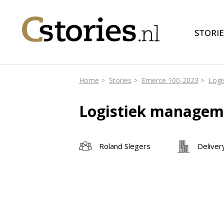
STORIE
Home
Stories
Emerce 100-2023
Logi
Logistiek managem
Roland Slegers
Deliver