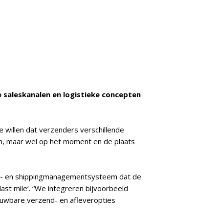
 saleskanalen en logistieke concepten
e willen dat verzenders verschillende
gen, maar wel op het moment en de plaats
port- en shippingmanagementsysteem dat de
‘last mile’. “We integreren bijvoorbeeld
ouwbare verzend- en afleveropties