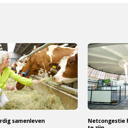
rdig samenleven
Netcongestie 
te zijn