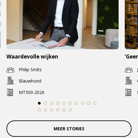
Waardevolle wijken
‘Geen
Philip Smits
Blauwhoed
MT500-2026
1
2
3
4
5
6
7
8
9
10
11
12
13
14
15
16
MEER STORIES