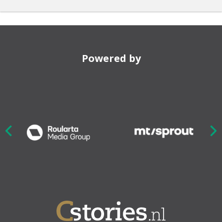
Powered by
Nex
ious