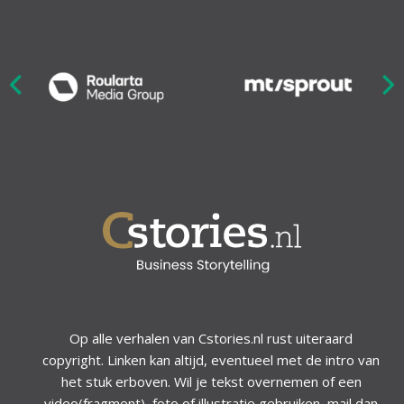
Nex
ious
Op alle verhalen van Cstories.nl rust uiteraard
copyright. Linken kan altijd, eventueel met de intro van
het stuk erboven. Wil je tekst overnemen of een
video(fragment), foto of illustratie gebruiken, mail dan