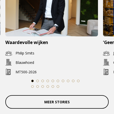
Waardevolle wijken
‘Geen
Philip Smits
Blauwhoed
MT500-2026
1
2
3
4
5
6
7
8
9
10
11
12
13
14
15
16
MEER STORIES