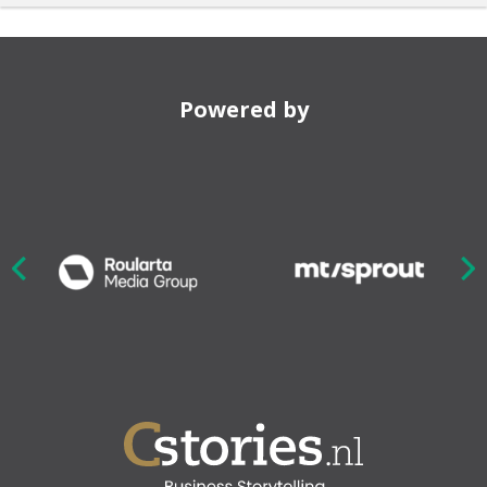
Powered by
Nex
ious