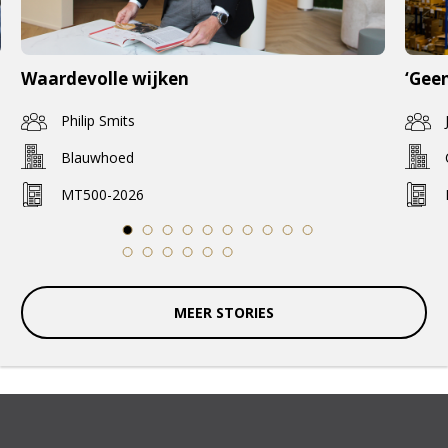
Waardevolle wijken
‘Geen
Philip Smits
Blauwhoed
MT500-2026
1
2
3
4
5
6
7
8
9
10
11
12
13
14
15
16
MEER STORIES