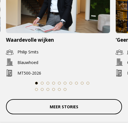
Waardevolle wijken
‘Geen
Philip Smits
Blauwhoed
MT500-2026
1
2
3
4
5
6
7
8
9
10
11
12
13
14
15
16
MEER STORIES