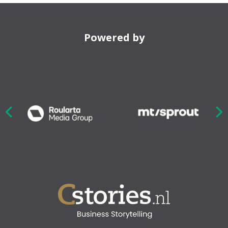
Powered by
Nex
ious