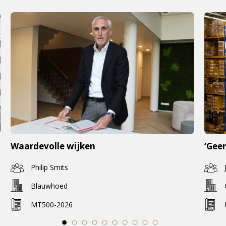
Waardevolle wijken
‘Geen
Philip Smits
Blauwhoed
MT500-2026
1
2
3
4
5
6
7
8
9
10