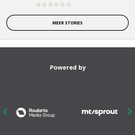
11
12
13
14
15
16
MEER STORIES
Powered by
Nex
ious