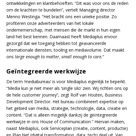
ontwikkelingen en klantbehoeften. “Dit was voor ons de reden
om de krachten te bundelen”, vertelt Managing director
Menno Westinga. “Het bracht ons een unieke positie. Zo
profiteren onze adverteerders van het lokale
ondernemerschap, met mensen die de markt in hun eigen
land het best kennen. Daarnaast heeft Mediaplus ervoor
gezorgd dat we toegang hebben tot geavanceerde
internationale diensten, tooling en mediavolume. Dat maakt
ons
large enough to matter, small enough to care.
”
Geïntegreerde werkwijze
De term ‘mediabureau’ is voor Mediaplus eigenlijk te beperkt.
“Media kun je niet meer als ‘single silo’ zien. Wij richten ons op
de hele customer journey”, zegt Rolf van Houten, Business
Development Director. Het bureau combineert expertise op
het gebied van media, strategie, technologie, data, creatie en
content. “Dat is alleen mogelijk dankzij de geïntegreerde
werkwijze in ons House of Communication.” Hiervan maken,
naast Mediaplus, ook Serviceplan (creatie, content, productie)
en Plan.Net (digital transformation, data, tech) deel uit. Van