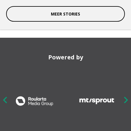
MEER STORIES
Powered by
Nex
ious