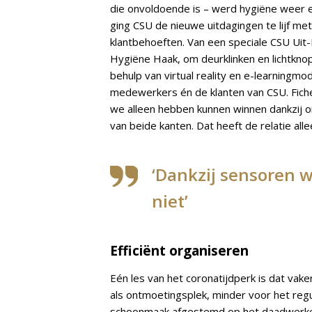
die onvoldoende is – werd hygiëne weer e
ging CSU de nieuwe uitdagingen te lijf me
klantbehoeften. Van een speciale CSU Uit-
Hygiëne Haak, om deurklinken en lichtkn
behulp van virtual reality en e-learningmo
medewerkers én de klanten van CSU. Fiche
we alleen hebben kunnen winnen dankzij o
van beide kanten. Dat heeft de relatie all
‘Dankzij sensoren
niet’
Efficiënt organiseren
Eén les van het coronatijdperk is dat vak
als ontmoetingsplek, minder voor het reg
schoonmaak afgestemd op het daadwerkelij