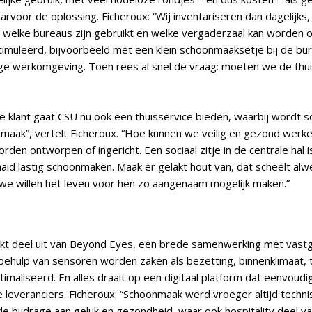
or de oplossing. Ficheroux: “Wij inventariseren dan dagelijks, 
s, welke bureaus zijn gebruikt en welke vergaderzaal kan worden
muleerd, bijvoorbeeld met een klein schoonmaaksetje bij de bur
ige werkomgeving. Toen rees al snel de vraag: moeten we de thui
 de klant gaat CSU nu ook een thuisservice bieden, waarbij word
maak”, vertelt Ficheroux. “Hoe kunnen we veilig en gezond werke
rden ontworpen of ingericht. Een sociaal zitje in de centrale hal i
aid lastig schoonmaken. Maak er gelakt hout van, dat scheelt alw
we willen het leven voor hen zo aangenaam mogelijk maken.”
deel uit van Beyond Eyes, een brede samenwerking met vastgo
ehulp van sensoren worden zaken als bezetting, binnenklimaat, 
maliseerd. En alles draait op een digitaal platform dat eenvoudi
everanciers. Ficheroux: “Schoonmaak werd vroeger altijd techni
e bijdrage aan geluk en gezondheid, waar ook hospitality deel v