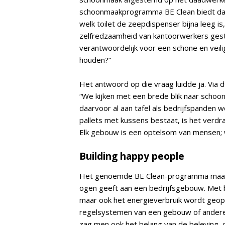
schoonmaakprogramma BE Clean biedt daarvo
welk toilet de zeepdispenser bijna leeg i
zelfredzaamheid van kantoorwerkers gesti
verantwoordelijk voor een schone en veil
houden?”
Het antwoord op die vraag luidde ja. Via
“We kijken met een brede blik naar schoon
daarvoor al aan tafel als bedrijfspanden wo
pallets met kussens bestaat, is het verdra
Elk gebouw is een optelsom van mensen; 
Building happy people
Het genoemde BE Clean-programma maakt 
ogen geeft aan een bedrijfsgebouw. Met b
maar ook het energieverbruik wordt geopti
regelsystemen van een gebouw of andere l
zag men ook het belang van de beleving, d