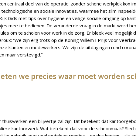
en centraal deel van de operatie: zonder schone werkplek kon im
t technologische en sociale innovaties, waarmee het slim inspeel
Kijk Gids met tips over hygiëne en veilige sociale omgang op kan
opjes mee te bedienen. De veranderde vraag in de markt werd 
dules om te scholen voor werk in de zorg. Er bleek veel mogelijk 
roux: “We zijn erg trots op de Koning Willem I Prijs voor veerk
nze klanten en medewerkers. We zijn de uitdagingen rond corona 
een maar verstevigd.”
 weten we precies waar moet worden 
er thuiswerken een blijvertje zal zijn. Dit betekent dat kantoor
uliere kantoorwerk. Wat betekent dat voor de schoonmaak? Slech
ke gebruik, met veel nodeloze rondjes – en dus kosten – als ge