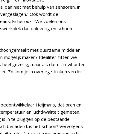
al dan niet met behulp van sensoren, in
 overgeslagen.” Ook wordt de
eaus. Ficheroux: “We voelen ons
swerkplek dan ook veilig en schoon
t schoongemaakt met duurzame middelen.
n mogelijk maken? Idealiter zitten we
s heel gezellig, maar als dat uit ruwhouten
eer. Zo kom je in overleg stukken verder.
edontwikkelaar Heijmans, dat oren en
temperatuur en luchtkwaliteit gemeten,
g is in te pluggen op de bestaande
sch benaderd: is het schoon? Vervolgens
an uitmaakt. Nu zetten we nog een extra