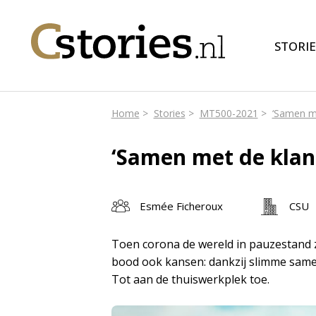
STORIE
Home
Stories
MT500-2021
‘Samen me
‘Samen met de klan
Esmée Ficheroux
CSU
Toen corona de wereld in pauzestand 
bood ook kansen: dankzij slimme same
Tot aan de thuiswerkplek toe.