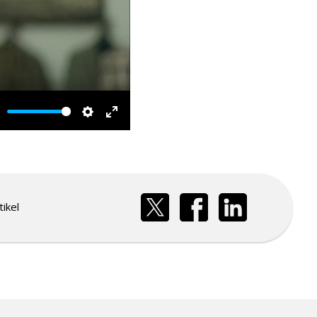
ute
Settings
Enter
fullscreen
ikel