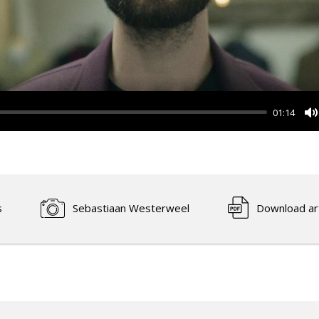
01:14
M
s
Sebastiaan Westerweel
Download art