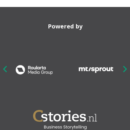
Powered by
Nex
ious