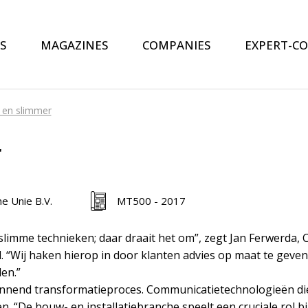
S
MAGAZINES
COMPANIES
EXPERT-C
 en slimmer
r
e Unie B.V.
MT500 - 2017
imme technieken; daar draait het om”, zegt Jan Ferwerda, 
 “Wij haken hierop in door klanten advies op maat te geve
en.”
nnend transformatieproces. Communicatietechnologieën die
. “De bouw- en installatiebranche speelt een cruciale rol 