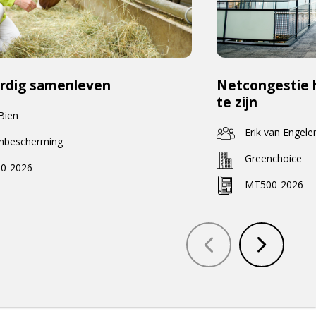
rdig samenleven
Netcongestie 
te zijn
 Bien
Erik van Engele
enbescherming
Greenchoice
0-2026
MT500-2026