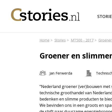
STORIE
Home
Stories
MT500 - 2017
Groener
Groener en slimme
Jan Ferwerda
Technisch
“Nederland groener (ver)bouwen met sl
technische groothandel van Nederland.
bedenken en slimme producten te bied
We bevinden ons in een groots en spa
de shift naar duurzame energiebronnen