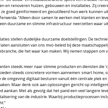
n en renoveren huizen, gebouwen en installaties. Zij creëre
t ze goed geïnformeerd en geoutilleerd hun werk kunnen uit
Ferwerda. “Alleen door samen te werken met klanten en lev
en duurzame en slimme infrastructuur neerzetten waar uitei
ties stellen duidelijke duurzame doelstellingen. De techni
t laten aansluiten van ons mvo-beleid bij deze maatschappeli
iebranche, die het waar kan maken. Wij nemen stappen om v
ten steeds meer naar slimme producten en diensten die ‘con
gebieden steeds concretere vormen aannemen: smart home, sm
e de omgeving digitaal besturen vanuit één centrale plek 
maken. Maar denk ook aan oplossingen gericht op intellige
 aankan. Met als gevolg dat het pand een veel langere leven
italisering van de industrie. Waarbij productieprocessen inclu
t.”