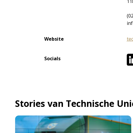
11
(0
in
Website
te
Socials
Stories van Technische Uni