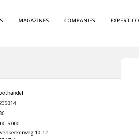
S
MAGAZINES
COMPANIES
EXPERT-C
oothandel
235014
80
000-5.000
venkerkerweg 10-12