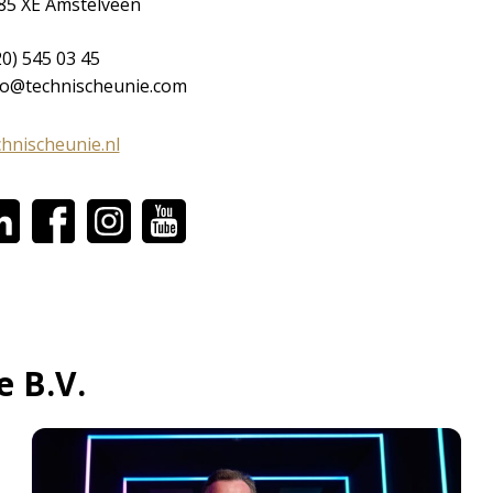
85 XE Amstelveen
20) 545 03 45
fo@technischeunie.com
chnischeunie.nl
e B.V.