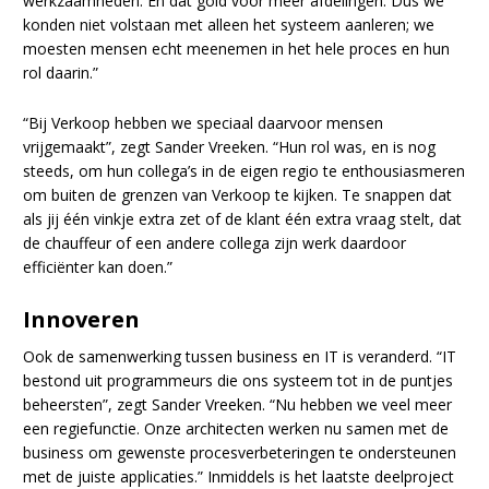
werkzaamheden. En dat gold voor meer afdelingen. Dus we
konden niet volstaan met alleen het systeem aanleren; we
moesten mensen echt meenemen in het hele proces en hun
rol daarin.”
“Bij Verkoop hebben we speciaal daarvoor mensen
vrijgemaakt”, zegt Sander Vreeken. “Hun rol was, en is nog
steeds, om hun collega’s in de eigen regio te enthousiasmeren
om buiten de grenzen van Verkoop te kijken. Te snappen dat
als jij één vinkje extra zet of de klant één extra vraag stelt, dat
de chauffeur of een andere collega zijn werk daardoor
efficiënter kan doen.”
Innoveren
Ook de samenwerking tussen business en IT is veranderd. “IT
bestond uit programmeurs die ons systeem tot in de puntjes
beheersten”, zegt Sander Vreeken. “Nu hebben we veel meer
een regiefunctie. Onze architecten werken nu samen met de
business om gewenste procesverbeteringen te ondersteunen
met de juiste applicaties.” Inmiddels is het laatste deelproject