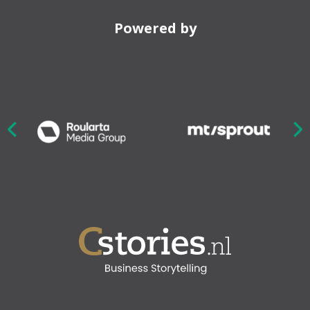
Powered by
Nex
ious