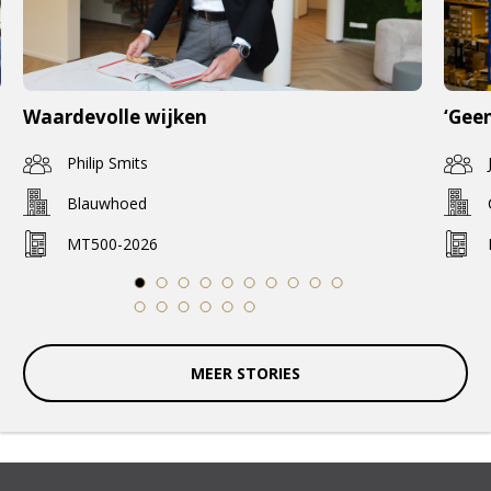
Waardevolle wijken
‘Geen
Philip Smits
Blauwhoed
MT500-2026
1
2
3
4
5
6
7
8
9
10
11
12
13
14
15
16
MEER STORIES